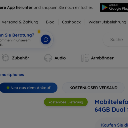
sere App herunter
und shoppen Sie noch einfacher.
Versand & Zahlung
Blog
Cashback
Widerrufsbelehrung
en Sie Beratung?
lkommen in un
|
Zubehör
Audio
Armbänder
Smartphones
Neu aus dem Ankauf
KOSTENLOSER VERSAND
Mobiltelef
kostenlose Lieferung
64GB Dual 
Kaufen Sie d