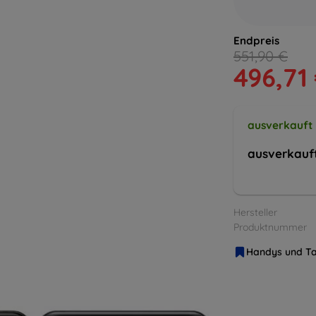
Endpreis
551,90 €
496,71
ausverkauft
ausverkauf
Hersteller
Produktnummer
Handys und Ta