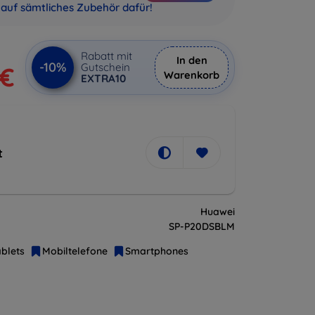
auf sämtliches Zubehör dafür!
Rabatt mit
In den
-10%
Gutschein
 €
Warenkorb
EXTRA10
t
Huawei
SP-P20DSBLM
blets
Mobiltelefone
Smartphones