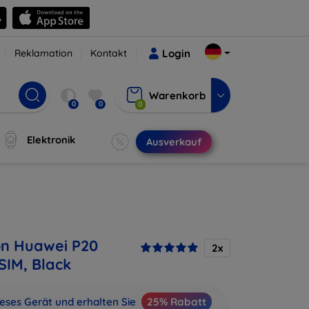
Reklamation
Kontakt
Login
Warenkorb
0
0
0
Elektronik
Ausverkauf
on Huawei P20
2x
SIM, Black
ieses Gerät und erhalten Sie
25% Rabatt