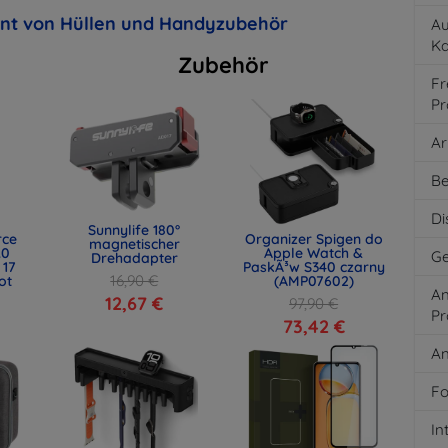
ent von Hüllen und Handyzubehör
Au
K
Zubehör
Fr
Pr
Ar
Be
Di
Sunnylife 180°
rce
Organizer Spigen do
magnetischer
.0
Apple Watch &
Ge
Drehadapter
 17
PaskÃ³w S340 czarny
16,90 €
ot
(AMP07602)
An
)
12,67 €
97,90 €
Pr
73,42 €
An
Fo
In