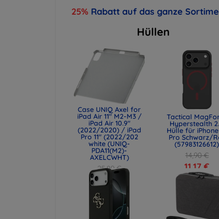
25%
Rabatt auf das ganze Sortim
Hüllen
Case UNIQ Axel for
iPad Air 11" M2-M3 /
Tactical MagFo
iPad Air 10.9"
Hyperstealth 2
(2022/2020) / iPad
Hülle für iPhone
Pro 11" (2022/202
Pro Schwarz/R
white (UNIQ-
(57983126612
PDA11(M2)-
14,90 €
AXELCWHT)
11,17 €
25,89 €
19,42 €