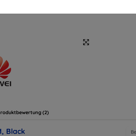
roduktbewertung (2)
, Black
Be