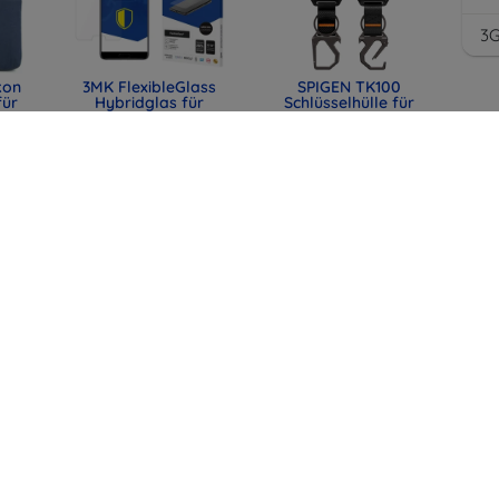
3
kon
3MK FlexibleGlass
SPIGEN TK100
für
Hybridglas für
Schlüsselhülle für
Huawei P20
Toyota, schwarz
mm
(ACS11366)
10,90 €
0)
31,90 €
8,18 €
23,93 €
lle
SPIGEN EB6010CC
SPIGEN EB6015CC
mit
Essential Type-C-
Essential USB-C-
t,
Kabel 60W 100 cm
Kabel 60W 150 cm
44)
rosa (ACA10414)
weiß (ACA10416)
12,90 €
12,90 €
9,67 €
9,67 €