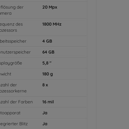
flösung der
20
Mpx
amera
equenz des
1800
MHz
ozessors
beitsspeicher
4
GB
nutzerspeicher
64
GB
splaygröße
5,8
"
wicht
180
g
zahl der
8
x
ozessorkerne
zahl der Farben
16
mil
toapparat
Ja
tegrierter Blitz
Ja