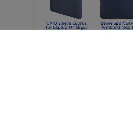
UNIQ Sleeve Cyprus
Beline Sport Sili
für Laptop 14" abyss
Armband rosa 
blue,
Apple Watch
wasserabweisendes
42/44/45/49
Neopren (UNIQ-
(590442291990
CYPRUS (14) -
47,90 €
ABSBLUE)
35,93 €
29,90 €
22,43 €
UNIQ Laptop-Hülle
Spigen universe
Cyprus 16" marl gray,
Reisepasshülle 
wasserabweisendes
MagSafe-Walle
Neopren (UNIQ-
schwarz (AFA113
CYPRUS (16) -
43,90 €
MALGRY)
32,93 €
34,90 €
26,18 €