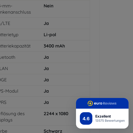
,5-mm-
Nein
inkenanschluss
G/LTE
Ja
tterietyp
Li-pol
tteriekapazität
3400
mAh
uetooth
Ja
LAN
Ja
DGE
Ja
PS-Modul
Ja
PRS
Ja
flösung des
2244 x 1080
Exzellent
4.6
splays
13575 Bewertungen
arbe
Schwarz