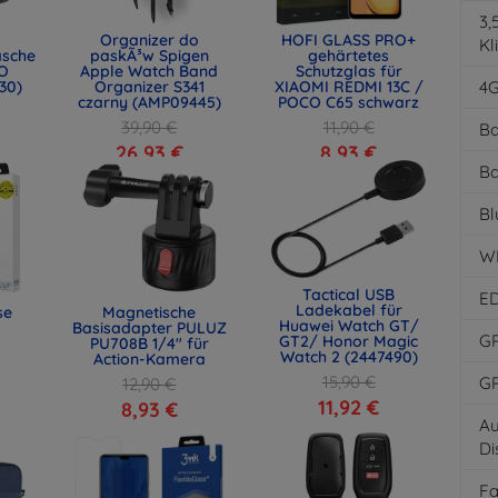
3
Organizer do
HOFI GLASS PRO+
Kl
asche
paskÃ³w Spigen
gehärtetes
O
Apple Watch Band
Schutzglas für
30)
Organizer S341
XIAOMI REDMI 13C /
4
czarny (AMP09445)
POCO C65 schwarz
39,90 €
11,90 €
Ba
26,93 €
8,93 €
Ba
Bl
W
Tactical USB
E
Ladekabel für
se
Magnetische
Huawei Watch GT/
Basisadapter PULUZ
G
GT2/ Honor Magic
PU708B 1/4" für
Watch 2 (2447490)
Action-Kamera
15,90 €
G
12,90 €
11,92 €
8,93 €
Au
Di
F