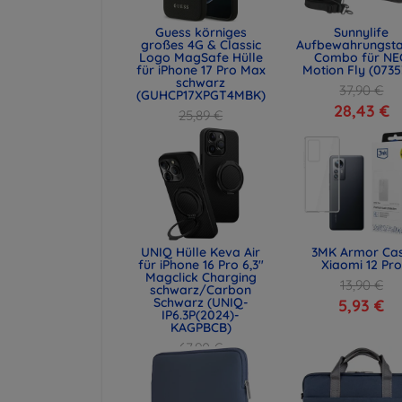
Guess körniges
Sunnylife
großes 4G & Classic
Aufbewahrungst
Logo MagSafe Hülle
Combo für NE
für iPhone 17 Pro Max
Motion Fly (0735
schwarz
37,90 €
(GUHCP17XPGT4MBK)
28,43 €
25,89 €
19,42 €
UNIQ Hülle Keva Air
3MK Armor Ca
für iPhone 16 Pro 6,3"
Xiaomi 12 Pro
Magclick Charging
13,90 €
schwarz/Carbon
Schwarz (UNIQ-
5,93 €
IP6.3P(2024)-
KAGPBCB)
67,90 €
50,93 €