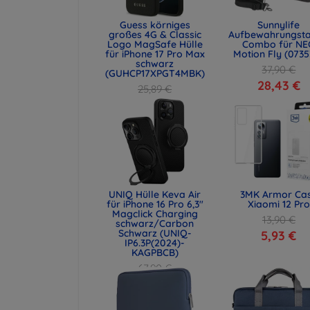
Guess körniges
Sunnylife
großes 4G & Classic
Aufbewahrungst
Logo MagSafe Hülle
Combo für NE
für iPhone 17 Pro Max
Motion Fly (0735
schwarz
37,90 €
(GUHCP17XPGT4MBK)
28,43 €
25,89 €
19,42 €
UNIQ Hülle Keva Air
3MK Armor Ca
für iPhone 16 Pro 6,3"
Xiaomi 12 Pro
Magclick Charging
13,90 €
schwarz/Carbon
Schwarz (UNIQ-
5,93 €
IP6.3P(2024)-
KAGPBCB)
67,90 €
50,93 €