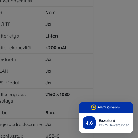
inkenanschluss
FC
Nein
G/LTE
Ja
tterietyp
Li-ion
tteriekapazität
4200
mAh
uetooth
Ja
LAN
Ja
PS-Modul
Ja
flösung des
2160 x 1080
splays
arbe
Blau
Exzellent
4.6
ngerabdruckscanner
Ja
13575 Bewertungen
schlusstyp
USB-C