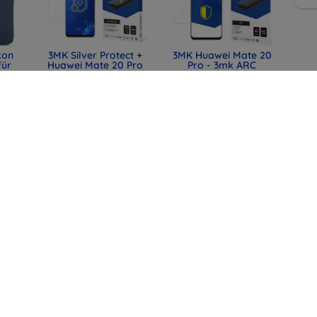
kon
3MK Silver Protect +
3MK Huawei Mate 20
für
Huawei Mate 20 Pro
Pro - 3mk ARC
nass montierte
Spezialedition
mm
antimikrobielle Folie
11,90 €
0)
12,90 €
8,93 €
9,67 €
lle
SPIGEN TK100
SPIGEN EB6010CC
mit
Schlüsselhülle für
Essential Type-C-
t,
Toyota, schwarz
Kabel 60W 100 cm
44)
(ACS11366)
rosa (ACA10414)
31,90 €
12,90 €
23,93 €
9,67 €