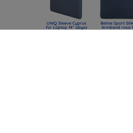
UNIQ Sleeve Cyprus
Beline Sport Sili
für Laptop 14" abyss
Armband rosa 
blue,
Apple Watch
wasserabweisendes
42/44/45/49
Neopren (UNIQ-
(590442291990
CYPRUS (14) -
48,90 €
ABSBLUE)
36,68 €
29,90 €
22,43 €
UNIQ Laptop-Hülle
Spigen universe
Cyprus 16" marl gray,
Reisepasshülle 
wasserabweisendes
MagSafe-Walle
Neopren (UNIQ-
schwarz (AFA113
CYPRUS (16) -
43,90 €
MALGRY)
32,93 €
34,90 €
26,18 €