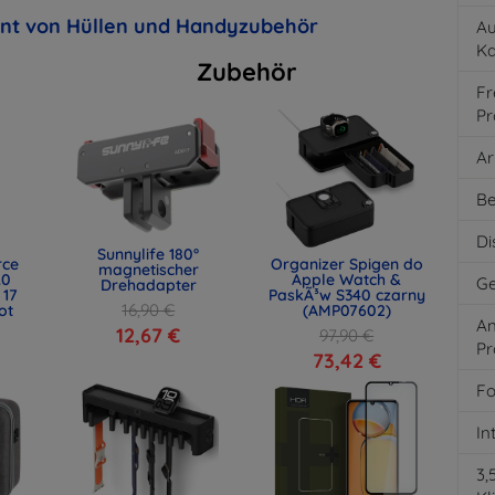
ent von Hüllen und Handyzubehör
Au
K
Zubehör
Fr
Pr
Ar
Be
Di
Sunnylife 180°
rce
Organizer Spigen do
magnetischer
.0
Apple Watch &
Ge
Drehadapter
 17
PaskÃ³w S340 czarny
16,90 €
ot
(AMP07602)
An
)
12,67 €
97,90 €
Pr
73,42 €
Fo
In
3