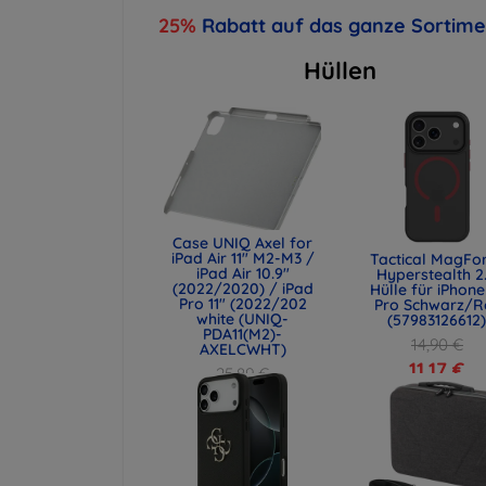
25%
Rabatt auf das ganze Sortim
Hüllen
Case UNIQ Axel for
iPad Air 11" M2-M3 /
Tactical MagFo
iPad Air 10.9"
Hyperstealth 2
(2022/2020) / iPad
Hülle für iPhone
Pro 11" (2022/202
Pro Schwarz/R
white (UNIQ-
(57983126612
PDA11(M2)-
14,90 €
AXELCWHT)
11,17 €
25,89 €
19,42 €