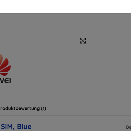
roduktbewertung (1)
SIM, Blue
Be