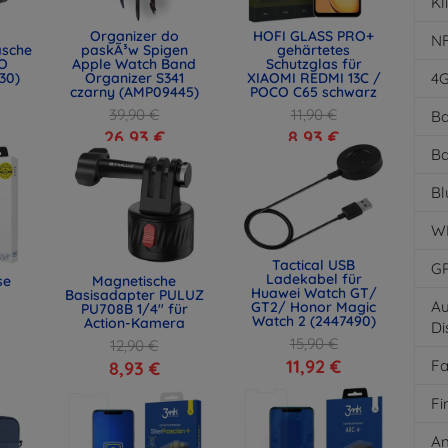
Kl
Organizer do
HOFI GLASS PRO+
N
asche
paskÃ³w Spigen
gehärtetes
O
Apple Watch Band
Schutzglas für
30)
Organizer S341
XIAOMI REDMI 13C /
4
czarny (AMP09445)
POCO C65 schwarz
39,90 €
11,90 €
Ba
26,93 €
8,93 €
Ba
Bl
W
Tactical USB
G
Ladekabel für
se
Magnetische
Huawei Watch GT/
Basisadapter PULUZ
Au
GT2/ Honor Magic
PU708B 1/4" für
Watch 2 (2447490)
Action-Kamera
Di
15,90 €
12,90 €
11,92 €
F
8,93 €
Fi
An