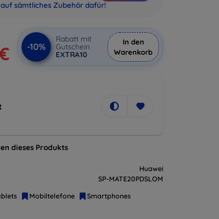
auf sämtliches Zubehör dafür!
Rabatt mit
In den
-10%
Gutschein
 €
Warenkorb
EXTRA10
t
en dieses Produkts
Huawei
SP-MATE20PDSLOM
blets
Mobiltelefone
Smartphones