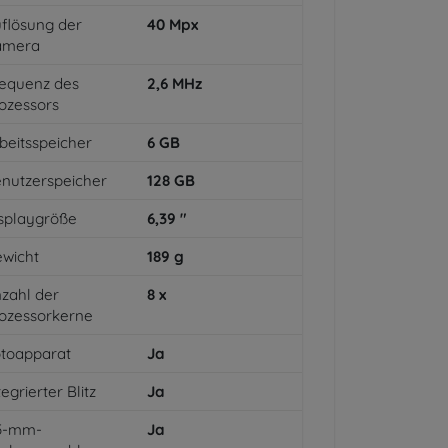
flösung der
40
Mpx
amera
equenz des
2,6
MHz
ozessors
beitsspeicher
6
GB
nutzerspeicher
128
GB
splaygröße
6,39
"
wicht
189
g
zahl der
8
x
ozessorkerne
toapparat
Ja
tegrierter Blitz
Ja
,5-mm-
Ja