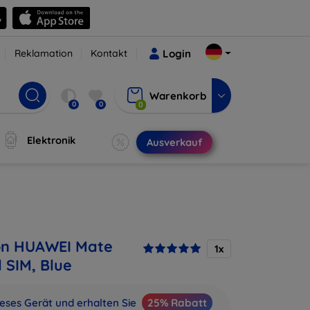
Reklamation
Kontakt
Login
Warenkorb
0
0
0
Elektronik
Ausverkauf
on HUAWEI Mate
1x
 SIM, Blue
ieses Gerät und erhalten Sie
25% Rabatt