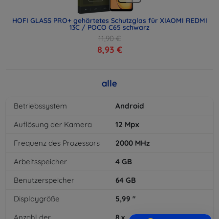
HOFI GLASS PRO+ gehärtetes Schutzglas für XIAOMI REDMI
13C / POCO C65 schwarz
11,90 €
8,93 €
alle
Betriebssystem
Android
Auflösung der Kamera
12
Mpx
Frequenz des Prozessors
2000
MHz
Arbeitsspeicher
4
GB
Benutzerspeicher
64
GB
Displaygröße
5,99
"
Anzahl der
8
x