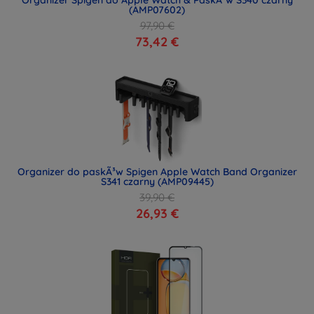
(AMP07602)
97,90 €
73,42 €
Organizer do paskÃ³w Spigen Apple Watch Band Organizer
S341 czarny (AMP09445)
39,90 €
26,93 €