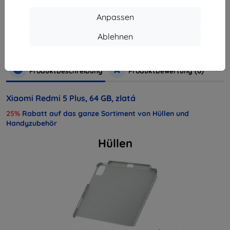
Anpassen
Hersteller
Xiaomi
Produktnummer
17839
Ablehnen
Handys und Tablets
Mobiltelefone
Smartphones
Produktbeschreibung
Produktbewertung (0)
Xiaomi Redmi 5 Plus, 64 GB, zlatá
25%
Rabatt auf das ganze Sortiment von Hüllen und
Handyzubehör
Hüllen