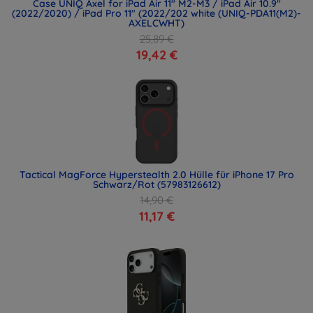
Case UNIQ Axel for iPad Air 11" M2-M3 / iPad Air 10.9"
(2022/2020) / iPad Pro 11" (2022/202 white (UNIQ-PDA11(M2)-
AXELCWHT)
25,89 €
19,42 €
Tactical MagForce Hyperstealth 2.0 Hülle für iPhone 17 Pro
Schwarz/Rot (57983126612)
14,90 €
11,17 €