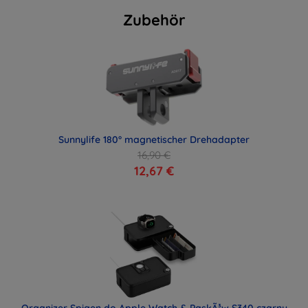
Zubehör
Sunnylife 180° magnetischer Drehadapter
16,90 €
12,67 €
Organizer Spigen do Apple Watch & PaskÃ³w S340 czarny