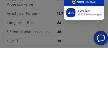
Prozessorkerne
Exzellent
4.6
Anzahl der Farben
16,7
mil
13575 Bewertungen
Integrierter Blitz
Ja
3,5-mm-Klinkenanschluss
Ja
4G/LTE
Ja
Batteriekapazität
4000
mAh
Bluetooth
Ja
WLAN
Ja
EDGE
Ja
GPS-Modul
Ja
GPRS
Ja
Auflösung des Displays
2160 x 1080