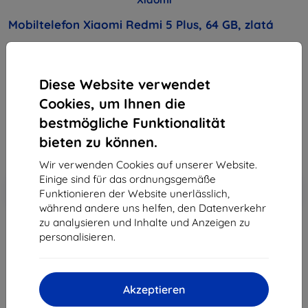
Mobiltelefon Xiaomi Redmi 5 Plus, 64 GB, zlatá
Kaufen Sie dieses Gerät und erhalten Sie
25%
Rabatt
auf sämtliches Zubehör dafür!
Diese Website verwendet
Cookies, um Ihnen die
Endpreis
200,90 €
bestmögliche Funktionalität
180,81 €
bieten zu können.
Wir verwenden Cookies auf unserer Website.
Einige sind für das ordnungsgemäße
In den
Rabatt mit Gutschein
-10%
Funktionieren der Website unerlässlich,
EXTRA10
Warenkorb
während andere uns helfen, den Datenverkehr
zu analysieren und Inhalte und Anzeigen zu
personalisieren.
ausverkauft
ausverkauft
Akzeptieren