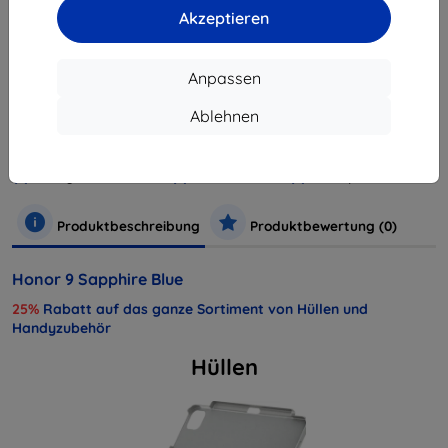
ausverkauft
Akzeptieren
Anpassen
Hersteller
Huawei
Ablehnen
Produktnummer
51091TBH
EAN
6901443187423
Handys und Tablets
Mobiltelefone
Smartphones
Produktbeschreibung
Produktbewertung (0)
Honor 9 Sapphire Blue
25%
Rabatt auf das ganze Sortiment von Hüllen und
Handyzubehör
Hüllen