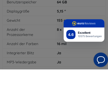
Benutzerspeicher
64
GB
Displaygröße
5,15
"
Gewicht
155
g
Anzahl der
8
x
Exzellent
4.6
Prozessorkerne
13575 Bewertungen
Anzahl der Farben
16
mil
Integrierter Blitz
Ja
MP3-Wiedergabe
Ja
3,5-mm-Klinkenanschluss
Ja
NFC
Ja
Batteriekapazität
3200
mAh
Bluetooth
Ja
WLAN
Ja