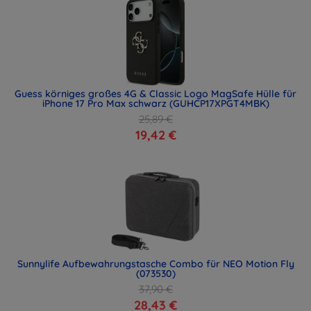
Guess körniges großes 4G & Classic Logo MagSafe Hülle für
iPhone 17 Pro Max schwarz (GUHCP17XPGT4MBK)
25,89 €
19,42 €
Sunnylife Aufbewahrungstasche Combo für NEO Motion Fly
(073530)
37,90 €
28,43 €