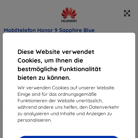
Mobiltelefon Honor 9 Sapphire Blue
Kaufen Sie dieses Gerät und erhalten Sie
25%
Diese Website verwendet
Rabatt
auf sämtliches Zubehör dafür!
Cookies, um Ihnen die
387,90 €
bestmögliche Funktionalität
349,11 €
bieten zu können.
Wir verwenden Cookies auf unserer Website.
ohne MWSt
293,37 €
Einige sind für das ordnungsgemäße
Funktionieren der Website unerlässlich,
In den
Rabatt mit Gutschein
-10%
während andere uns helfen, den Datenverkehr
EXTRA10
Warenkorb
zu analysieren und Inhalte und Anzeigen zu
personalisieren.
ausverkauft