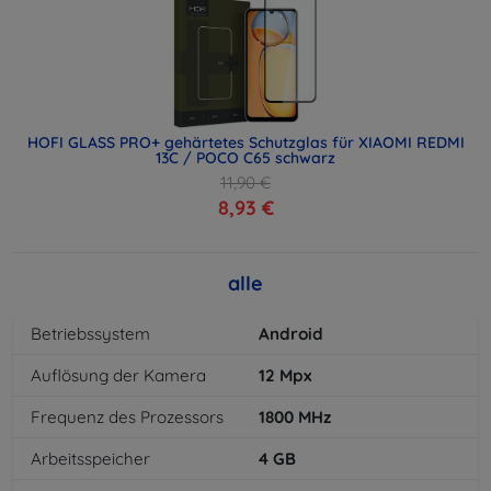
HOFI GLASS PRO+ gehärtetes Schutzglas für XIAOMI REDMI
13C / POCO C65 schwarz
11,90 €
8,93 €
alle
Betriebssystem
Android
Auflösung der Kamera
12
Mpx
Frequenz des Prozessors
1800
MHz
Arbeitsspeicher
4
GB