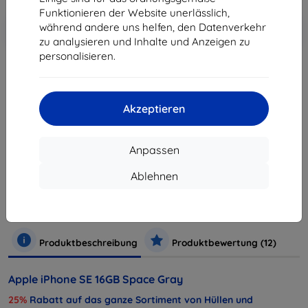
Funktionieren der Website unerlässlich,
In den
Rabatt mit Gutschein
während andere uns helfen, den Datenverkehr
-10%
EXTRA10
Warenkorb
zu analysieren und Inhalte und Anzeigen zu
personalisieren.
ausverkauft
Akzeptieren
ausverkauft
Anpassen
Hersteller
Apple
Ablehnen
Produktnummer
MLLN2CS/A
Handys und Tablets
Mobiltelefone
Smartphones
iPh
Produktbeschreibung
Produktbewertung (12)
Apple iPhone SE 16GB Space Gray
25%
Rabatt auf das ganze Sortiment von Hüllen und