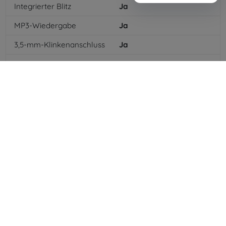
Integrierter Blitz
Ja
MP3-Wiedergabe
Ja
3,5-mm-Klinkenanschluss
Ja
NFC
Ja
4G/LTE
Ja
MMS
Ja
Batterietyp
Li-ion
Batteriekapazität
1642
mAh
Standby-Zeit
240
hod
Bluetooth
Ja
WLAN
Ja
EDGE
Ja