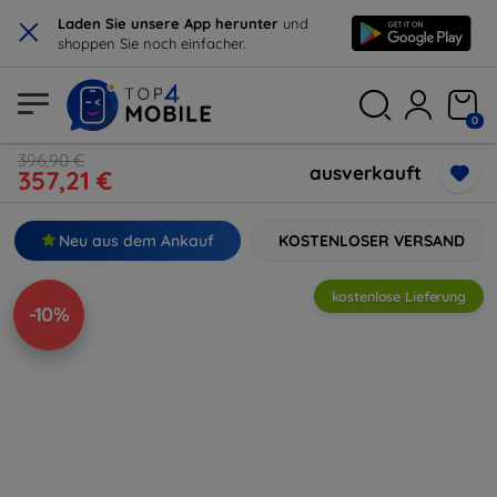
×
Laden Sie unsere App herunter
und
shoppen Sie noch einfacher.
0
396,90 €
ausverkauft
357,21 €
Neu aus dem Ankauf
KOSTENLOSER VERSAND
kostenlose Lieferung
-10%