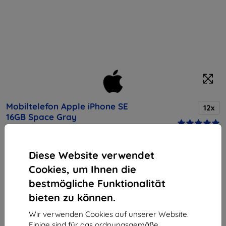
Mobiltelefon Apple iPhone SE
12x
16GB Space Gray
Kaufen Sie dieses Gerät und erhalten Sie
25%
Diese Website verwendet
Rabatt
auf sämtliches Zubehör dafür!
Cookies, um Ihnen die
bestmögliche Funktionalität
Endpreis
bieten zu können.
396,90 €
357,21 €
Wir verwenden Cookies auf unserer Website.
Einige sind für das ordnungsgemäße