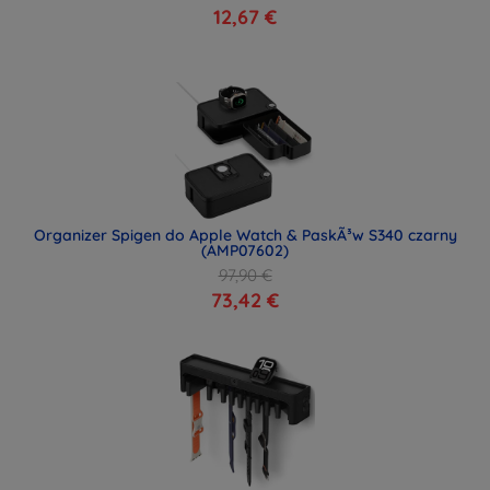
12,67 €
Organizer Spigen do Apple Watch & PaskÃ³w S340 czarny
(AMP07602)
97,90 €
73,42 €