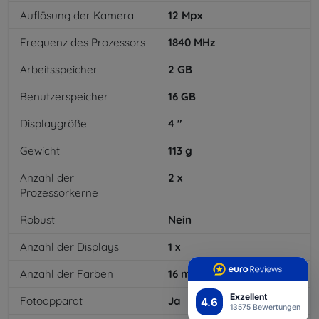
Auflösung der Kamera
12
Mpx
Frequenz des Prozessors
1840
MHz
Arbeitsspeicher
2
GB
Benutzerspeicher
16
GB
Displaygröße
4
"
Gewicht
113
g
Anzahl der
2
x
Prozessorkerne
Robust
Nein
Anzahl der Displays
1
x
Anzahl der Farben
16
mil
Exzellent
Fotoapparat
Ja
4.6
13575 Bewertungen