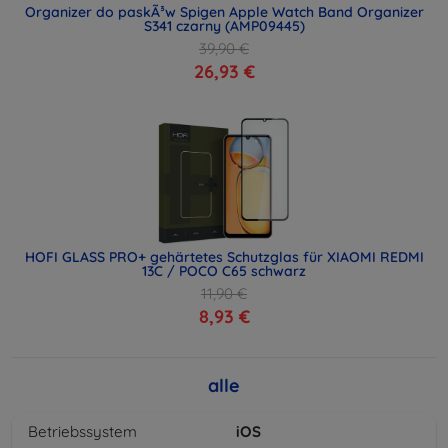
Organizer do paskÃ³w Spigen Apple Watch Band Organizer
S341 czarny (AMP09445)
39,90 €
26,93 €
HOFI GLASS PRO+ gehärtetes Schutzglas für XIAOMI REDMI
13C / POCO C65 schwarz
11,90 €
8,93 €
alle
Betriebssystem
iOS