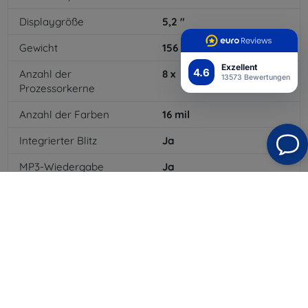
Displaygröße
5,2
"
Gewicht
156
g
Exzellent
4.6
Anzahl der
8
x
13573 Bewertungen
Prozessorkerne
Anzahl der Farben
16
mil
Integrierter Blitz
Ja
MP3-Wiedergabe
Ja
NFC
Ja
Batteriekapazität
3000
mAh
Bluetooth
Ja
WLAN
Ja
GPS-Modul
Ja