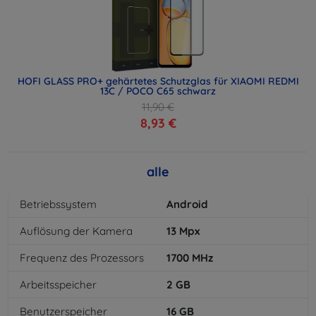
HOFI GLASS PRO+ gehärtetes Schutzglas für XIAOMI REDMI
13C / POCO C65 schwarz
11,90 €
8,93 €
alle
Betriebssystem
Android
Auflösung der Kamera
13
Mpx
Frequenz des Prozessors
1700
MHz
Arbeitsspeicher
2
GB
Benutzerspeicher
16
GB