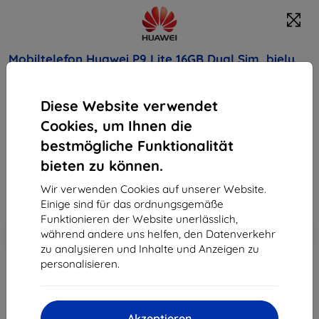
Mobiltelefon Huawei P9 Lite 16GB Dual Sim, biely
Kaufen Sie dieses Gerät und erhalten Sie
25%
Diese Website verwendet
Rabatt
auf sämtliches Zubehör dafür!
Cookies, um Ihnen die
310,90 €
bestmögliche Funktionalität
279,80 €
bieten zu können.
Wir verwenden Cookies auf unserer Website.
ohne MWSt
235,13 €
Einige sind für das ordnungsgemäße
Funktionieren der Website unerlässlich,
In den
Rabatt mit Gutschein
-10%
während andere uns helfen, den Datenverkehr
EXTRA10
Warenkorb
zu analysieren und Inhalte und Anzeigen zu
personalisieren.
ausverkauft
Akzeptieren
ausverkauft