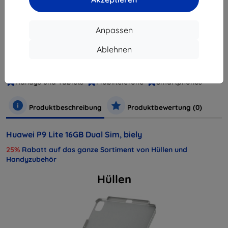
Anpassen
Hersteller
Huawei
Ablehnen
Produktnummer
SP-P9LITEDSWOM
EAN
6901443114504
Handys und Tablets
Mobiltelefone
Smartphones
Produktbeschreibung
Produktbewertung (0)
Huawei P9 Lite 16GB Dual Sim, biely
25%
Rabatt auf das ganze Sortiment von Hüllen und
Handyzubehör
Hüllen