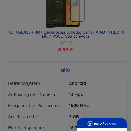
HOFI GLASS PRO+ gehärtetes Schutzglas für XIAOMI REDMI
13C / POCO C65 schwarz
11,90 €
8,93 €
alle
Betriebssystem
Android
Auflösung der Kamera
13
Mpx
Frequenz des Prozessors
1500
MHz
Arbeitsspeicher
2
GB
Benutzerspeicher
16
GB