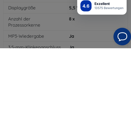
Exzellent
4.6
Displaygröße
5,5
"
13575 Bewertungen
Anzahl der
8
x
Prozessorkerne
MP3-Wiedergabe
Ja
3,5-mm-Klinkenanschluss
Ja
4G/LTE
Ja
Batteriekapazität
3000
mAh
Bluetooth
Ja
WLAN
Ja
GPRS
Ja
Auflösung des Displays
1920 x 1080
Farbe
Weiß