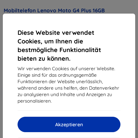
Mobiltelefon Lenovo Moto G4 Plus 16GB
(6947681531918)White
Diese Website verwendet
Kaufen Sie dieses Gerät und erhalten Sie
25%
Rabatt
auf sämtliches Zubehör dafür!
Cookies, um Ihnen die
bestmögliche Funktionalität
249,90 €
bieten zu können.
224,91 €
Wir verwenden Cookies auf unserer Website.
ohne MWSt
189,00 €
Einige sind für das ordnungsgemäße
Funktionieren der Website unerlässlich,
während andere uns helfen, den Datenverkehr
In den
Rabatt mit Gutschein
-10%
EXTRA10
zu analysieren und Inhalte und Anzeigen zu
Warenkorb
personalisieren.
ausverkauft
Akzeptieren
ausverkauft