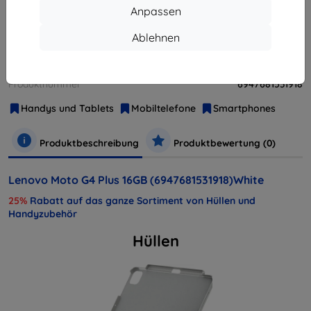
Anpassen
Ablehnen
Weitere Varianten dieses Produkts
Hersteller
Lenovo
Produktnummer
6947681531918
Handys und Tablets
Mobiltelefone
Smartphones
Produktbeschreibung
Produktbewertung (0)
Lenovo Moto G4 Plus 16GB (6947681531918)White
25%
Rabatt auf das ganze Sortiment von Hüllen und
Handyzubehör
Hüllen