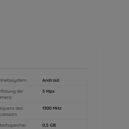
triebssystem
Android
flösung der
5
Mpx
amera
equenz des
1300
MHz
ozessors
beitsspeicher
0,5
GB