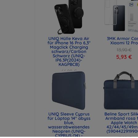
UNIQ Hülle Keva Air
3MK Armor Ca
für iPhone 16 Pro 6,3"
Xiaomi 12 Pro
Magclick Charging
13,90 €
schwarz/Carbon
Schwarz (UNIQ-
5,93 €
IP6.3P(2024)-
KAGPBCB)
66,90 €
50,18 €
UNIQ Sleeve Cyprus
Beline Sport Sili
für Laptop 14" abyss
Armband rosa 
blue,
Apple Watch
wasserabweisendes
42/44/45/49
Neopren (UNIQ-
(590442291990
CYPRUS (14) -