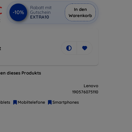
€
Rabatt mit
In den
-10%
Gutschein
Warenkorb
EXTRA10
€
t
en dieses Produkts
Lenovo
190576075110
blets
Mobiltelefone
Smartphones