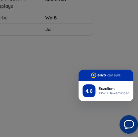
splays
arbe
Weiß
G
Ja
Exzellent
4.6
13573 Bewertungen