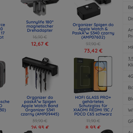
Be
Di
Sunnylife 180°
rce
Organizer Spigen do
magnetischer
.0
Apple Watch &
An
Drehadapter
 17
PaskÃ³w S340 czarny
Pr
16,90 €
ot
(AMP07602)
)
12,67 €
97,90 €
M
73,42 €
3
Kl
4
Ba
Organizer do
HOFI GLASS PRO+
Bl
asche
paskÃ³w Spigen
gehärtetes
O
Apple Watch Band
Schutzglas für
30)
Organizer S341
XIAOMI REDMI 13C /
W
czarny (AMP09445)
POCO C65 schwarz
39,90 €
11,90 €
G
26,93 €
8,93 €
Au