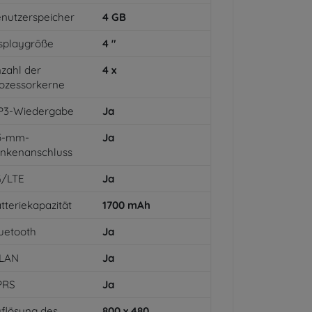
nutzerspeicher
4
GB
splaygröße
4
"
zahl der
4
x
ozessorkerne
P3-Wiedergabe
Ja
,5-mm-
Ja
inkenanschluss
G/LTE
Ja
tteriekapazität
1700
mAh
uetooth
Ja
LAN
Ja
PRS
Ja
flösung des
800 x 480