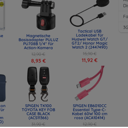
Di
F
3
Tactical USB
Ladekabel für
se
Magnetische
Huawei Watch GT/
Basisadapter PULUZ
GT2/ Honor Magic
PU708B 1/4" für
Watch 2 (2447490)
Action-Kamera
15,90 €
12,90 €
11,92 €
8,93 €
kon
SPIGEN TK100
SPIGEN EB6010CC
für
TOYOTA KEY FOB
Essential Type-C-
CASE BLACK
Kabel 60W 100 cm
mm
(ACS11366)
rosa (ACA10414)
0)
31,90 €
12,90 €