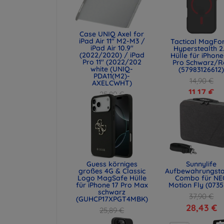
Case UNIQ Axel for
iPad Air 11" M2-M3 /
Tactical MagFo
iPad Air 10.9"
Hyperstealth 2
(2022/2020) / iPad
Hülle für iPhone
Pro 11" (2022/202
Pro Schwarz/R
white (UNIQ-
(57983126612
PDA11(M2)-
14,90 €
AXELCWHT)
11,17 €
25,89 €
19,42 €
Guess körniges
Sunnylife
großes 4G & Classic
Aufbewahrungst
Logo MagSafe Hülle
Combo für NE
für iPhone 17 Pro Max
Motion Fly (0735
schwarz
37,90 €
(GUHCP17XPGT4MBK)
28,43 €
25,89 €
19,42 €