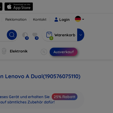
Reklamation
Kontakt
Login
Warenkorb
0
0
0
Elektronik
Ausverkauf
on Lenovo A Dual(190576075110)
ieses Gerät und erhalten Sie
25% Rabatt
auf sämtliches Zubehör dafür!