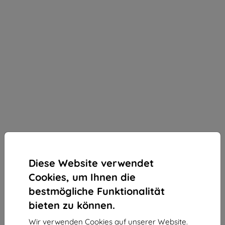
Diese Website verwendet
Cookies, um Ihnen die
bestmögliche Funktionalität
bieten zu können.
Organizer do paskÃ³w Spigen Apple Watch Band
Organizer S341 czarny (AMP09445)
Wir verwenden Cookies auf unserer Website.