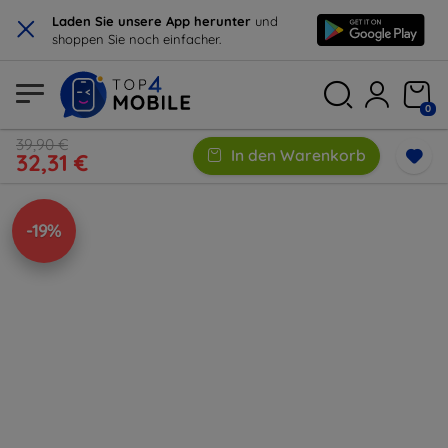
×
Laden Sie unsere App herunter
und
shoppen Sie noch einfacher.
0
39,90 €
In den Warenkorb
32,31 €
-19%