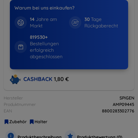
Warum bei uns einkaufen?
14
Jahre am
30
Tage
Markt
Rückgaberecht
819530+
Bestellungen
erfolgreich
abgeschlossen
CASHBACK
1,80 €
Hersteller
SPIGEN
Produktnummer
AMP09445
EAN
8800283302776
Zubehör
Halter
Produktbeschreibung
Produktbewertung (0)