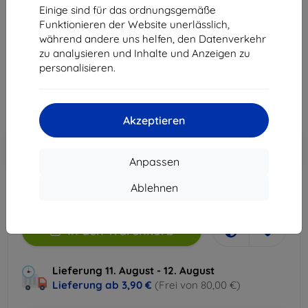
Einige sind für das ordnungsgemäße
Geeignet für:
Uni
Apple Watch
Funktionieren der Website unerlässlich,
Produktbeschreibung
während andere uns helfen, den Datenverkehr
zu analysieren und Inhalte und Anzeigen zu
39,90 €
personalisieren.
32,31 €
ohne MWSt
27,15 €
Akzeptieren
In den
Rabatt mit Gutschein
-10%
EXTRA10
Warenkorb
Anpassen
Ablehnen
Auf Lager 2 Stk.
In den Warenkorb
Lieferung 11. August - 12. August
Lieferung ab
3,90 €
(Frei von 80,00 €)