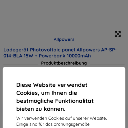
Allpowers
Ladegerät Photovoltaic panel Allpowers AP-SP-
014-BLA 15W + Powerbank 10000mAh
Produktbeschreibung
102,90 €
92,61 €
Diese Website verwendet
Cookies, um Ihnen die
ohne MWSt
77,82 €
bestmögliche Funktionalität
In den
Rabatt mit Gutschein
bieten zu können.
-10%
EXTRA10
Warenkorb
Wir verwenden Cookies auf unserer Website.
Einige sind für das ordnungsgemäße