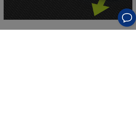
spezifikation:
Hersteller
Alle Kräfte
Modell
AP-SP-014-BLA
Eingebaute Batteriekapazität
10000 mAh
ungefähr 5-6
Ladezeit
Stunden
Max. Leistung
5 V 15 W
Umrechnungsfaktor für
22%-25%
Sonnenenergie
Eingabe
USB 5V2A
Ausgänge
5 V 3,0 A (max.) x3
USB 5V3.0A (max.)
Eingabe
x3
Abmessungen im gefalteten Zustand
27 x 16 x 2 cm