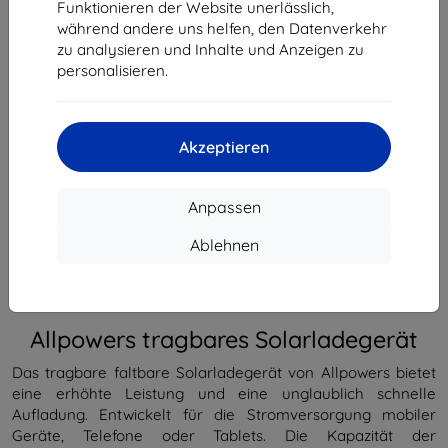
Funktionieren der Website unerlässlich,
ausverkauft
während andere uns helfen, den Datenverkehr
zu analysieren und Inhalte und Anzeigen zu
ausverkauft
personalisieren.
Hersteller
Allpowers
Akzeptieren
Produktnummer
AP-SP-014-BLA
EAN
5907489606202
Anpassen
Zubehör
Aufladen
Powerbanks
Elektronik
Elektro
Ablehnen
Spar-
Produktbeschreibung
Produktbewertung (0)
Set
Allpowers tragbares Solarladegerät
Das tragbare faltbare Solarladegerät von Allpowers bietet
eine erhöhte Leistung und eine unglaublich schnelle
Aufladung. Entwickelt für die Stromversorgung mobiler
Geräte, Telefone oder Tablets. Die Kapazität der