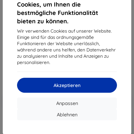
Cookies, um Ihnen die
bestmögliche Funktionalität
bieten zu können.
Wir verwenden Cookies auf unserer Website.
Viomi
Einige sind für das ordnungsgemäße
Ladegerät Power cable for Viomi SE
Funktionieren der Website unerlässlich,
während andere uns helfen, den Datenverkehr
Geeignet für:
Viomi SE
zu analysieren und Inhalte und Anzeigen zu
personalisieren.
19,90 €
17,91 €
ohne MWSt
15,05 €
Akzeptieren
In den
Rabatt mit Gutschein
-10%
Anpassen
EXTRA10
Warenkorb
Ablehnen
ausverkauft