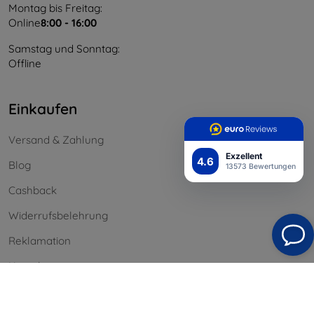
Montag bis Freitag:
Online
8:00 - 16:00
Samstag und Sonntag:
Offline
Einkaufen
Versand & Zahlung
Exzellent
4.6
Blog
13573 Bewertungen
Cashback
Widerrufsbelehrung
Reklamation
Kontakt
Information