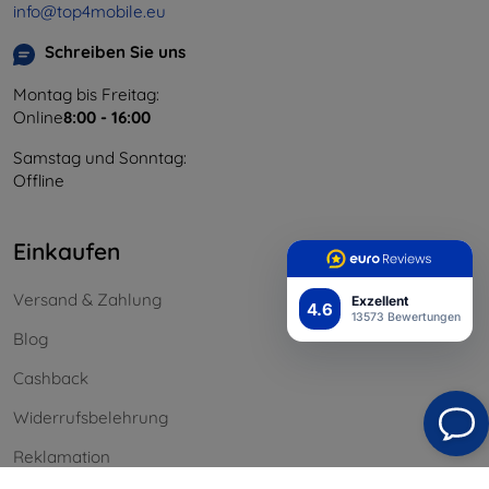
info@top4mobile.eu
Schreiben Sie uns
Montag bis Freitag:
Online
8:00 - 16:00
Samstag und Sonntag:
Offline
Einkaufen
Versand & Zahlung
Exzellent
4.6
13573 Bewertungen
Blog
Cashback
Widerrufsbelehrung
Reklamation