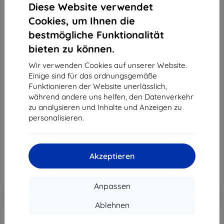
Diese Website verwendet
Cookies, um Ihnen die
bestmögliche Funktionalität
bieten zu können.
Wir verwenden Cookies auf unserer Website.
Einige sind für das ordnungsgemäße
Funktionieren der Website unerlässlich,
Baseus Case + Power Bank 2500mAh for iPhone 6
während andere uns helfen, den Datenverkehr
and 6S (6953156260948)
zu analysieren und Inhalte und Anzeigen zu
Geeignet für:
Apple iPhone 6/6s
personalisieren.
25,89 €
23,30 €
Akzeptieren
ohne MWSt
19,58 €
Anpassen
In den
Rabatt mit Gutschein
-10%
EXTRA10
Warenkorb
Ablehnen