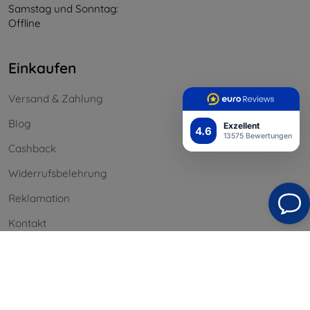
Samstag und Sonntag:
Offline
Einkaufen
Versand & Zahlung
Blog
Exzellent
4.6
13575 Bewertungen
Cashback
Widerrufsbelehrung
Reklamation
Kontakt
Information
Unsere Marken