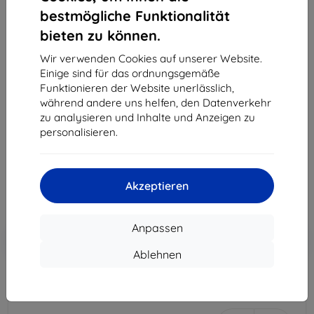
bestmögliche Funktionalität
bieten zu können.
Wir verwenden Cookies auf unserer Website.
Einige sind für das ordnungsgemäße
Hülle Mophie juice pack for iPhone XS Max black
Funktionieren der Website unerlässlich,
(401002839)
während andere uns helfen, den Datenverkehr
zu analysieren und Inhalte und Anzeigen zu
Geeignet für:
Apple iPhone XS Max
personalisieren.
38,90 €
35,01 €
Akzeptieren
ohne MWSt
29,42 €
Anpassen
In den
Rabatt mit Gutschein
-10%
EXTRA10
Warenkorb
Ablehnen
ausverkauft