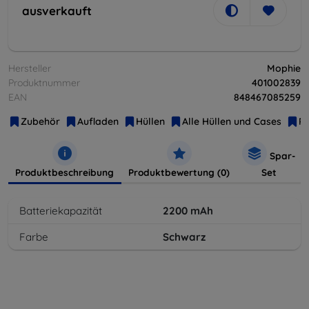
ausverkauft
Hersteller
Mophie
Produktnummer
401002839
EAN
848467085259
Zubehör
Aufladen
Hüllen
Alle Hüllen und Cases
P
Spar-
Produktbeschreibung
Produktbewertung (0)
Set
Batteriekapazität
2200
mAh
Farbe
Schwarz