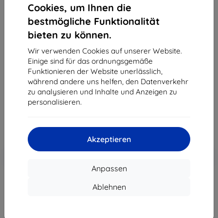
Cookies, um Ihnen die
bestmögliche Funktionalität
bieten zu können.
Wir verwenden Cookies auf unserer Website.
Xqisit
Einige sind für das ordnungsgemäße
XQISIT Travel Charger 2.4A Single USB EU - USB C
Funktionieren der Website unerlässlich,
black (32018)
während andere uns helfen, den Datenverkehr
zu analysieren und Inhalte und Anzeigen zu
38,90 €
personalisieren.
35,01 €
ohne MWSt
29,42 €
Akzeptieren
In den
Rabatt mit Gutschein
-10%
EXTRA10
Warenkorb
Anpassen
Ablehnen
ausverkauft
ausverkauft