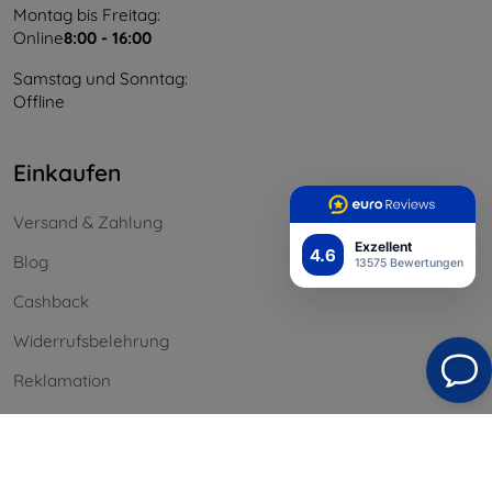
Montag bis Freitag:
Online
8:00 - 16:00
Samstag und Sonntag:
Offline
Einkaufen
Versand & Zahlung
Exzellent
4.6
Blog
13575 Bewertungen
Cashback
Widerrufsbelehrung
Reklamation
Kontakt
Information