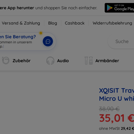
sere App herunter
und shoppen Sie noch einfacher.
Versand & Zahlung
Blog
Cashback
Widerrufsbelehrung
en Sie Beratung?
lkommen in unserem
p.
|
Zubehör
Audio
Armbänder
XQISIT Tra
Micro U whi
38,90 €
35,01 
ohne MWSt
29,42 