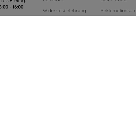
 bis Freitag:
8:00 - 16:00
Widerrufsbelehrung
Reklamationsor
g und Sonntag:
Reklamation
Geschäftsbedin
Kontakt
Blog
Kontakt
Einkauf ohne Mw
Unternehmen
Grüne Energie
.
AI powered by
Eurion