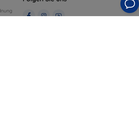
dnung
gungen
St. für
Top4Mobile.de
Unsere E-Shops