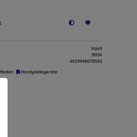
t
Xqisit
31534
4029948070582
fladen
Handyladegeräte