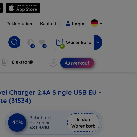
Reklamation
Kontakt
Login
Warenkorb
0
0
0
Elektronik
Ausverkauf
vel Charger 2.4A Single USB EU -
te (31534)
€
Rabatt mit
In den
-10%
Gutschein
Warenkorb
EXTRA10
€