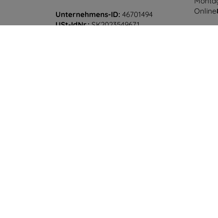
Montag
Online
Unternehmens-ID:
46701494
USt-IdNr.:
SK2023549671
Samsta
Offline
©
2026
top4mobile.de. Alle Rechte vorbehalten