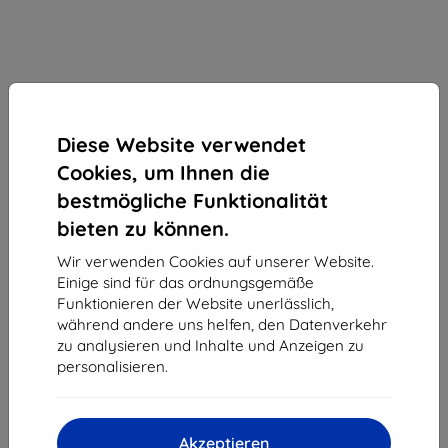
Diese Website verwendet
Cookies, um Ihnen die
bestmögliche Funktionalität
bieten zu können.
Wir verwenden Cookies auf unserer Website.
Ladegerät OtterBox USB Wall Charger (78-51412)
Einige sind für das ordnungsgemäße
Funktionieren der Website unerlässlich,
Der renommierte Hersteller Otterbox hat mehr als 300
während andere uns helfen, den Datenverkehr
eingeführt und jede Modelreihe ist einer Serie von 24
zu analysieren und Inhalte und Anzeigen zu
anstrengender Bellastungstest durch gegangen.
personalisieren.
Produktbeschreibung
32,90 €
29,62 €
Akzeptieren