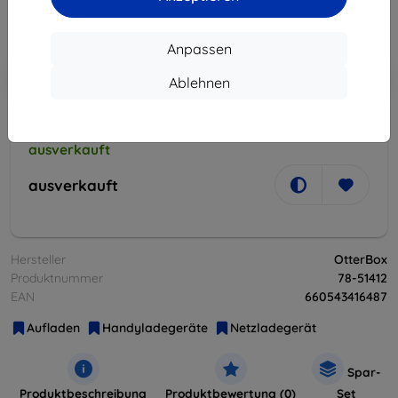
ohne MWSt
24,89 €
Anpassen
In den
Rabatt mit Gutschein
-10%
Ablehnen
EXTRA10
Warenkorb
ausverkauft
ausverkauft
Hersteller
OtterBox
Produktnummer
78-51412
EAN
660543416487
Aufladen
Handyladegeräte
Netzladegerät
Spar-
Produktbeschreibung
Produktbewertung (0)
Set