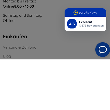
Montag bis Freitag:
Online
8:00 - 16:00
Samstag und Sonntag:
Offline
Exzellent
4.6
13573 Bewertungen
Einkaufen
Versand & Zahlung
Blog
Cashback
Widerrufsbelehrung
Reklamation
Kontakt
Information