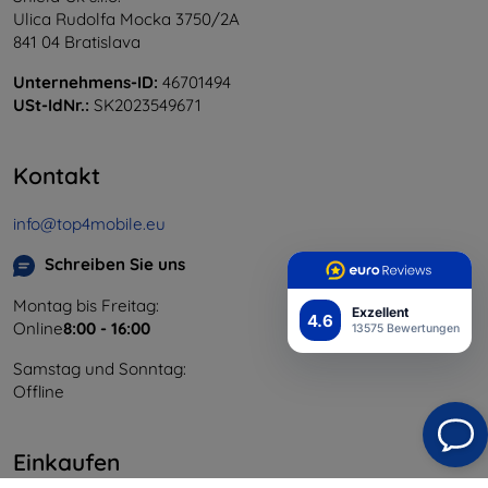
Ulica Rudolfa Mocka 3750/2A
841 04 Bratislava
Unternehmens-ID:
46701494
USt-IdNr.:
SK2023549671
Kontakt
info@top4mobile.eu
Schreiben Sie uns
Montag bis Freitag:
Exzellent
4.6
Online
8:00 - 16:00
13575 Bewertungen
Samstag und Sonntag:
Offline
Einkaufen