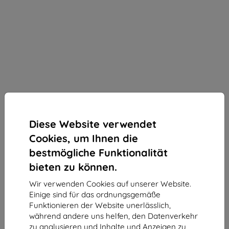
Diese Website verwendet
Cookies, um Ihnen die
bestmögliche Funktionalität
bieten zu können.
EP-TA845XBE Samsung USB-C 45W Travel Charger
Wir verwenden Cookies auf unserer Website.
+ USB-C/USB-C Data Cable Black (Damaged
Einige sind für das ordnungsgemäße
Package) (57983130481)
Funktionieren der Website unerlässlich,
während andere uns helfen, den Datenverkehr
Geeignet für:
Uni
zu analysieren und Inhalte und Anzeigen zu