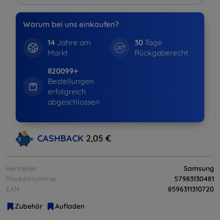
Warum bei uns einkaufen?
14
Jahre am
30
Tage
Markt
Rückgaberecht
820099+
Bestellungen
erfolgreich
abgeschlossen
CASHBACK
2,05 €
Hersteller
Samsung
Produktnummer
57983130481
EAN
8596311310720
Zubehör
Aufladen