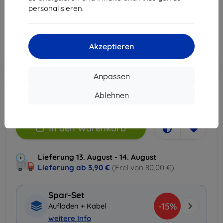
40,90 €
personalisieren.
36,81 €
ohne MWSt
30,93 €
Akzeptieren
In den
Rabatt mit Gutschein
-10%
EXTRA10
Warenkorb
Anpassen
Ablehnen
Auf Lager 2 Stk.
In den Warenkorb
Lieferung 13. August - 14. August
Lieferung ab
3,90 €
(Frei von 80,00 €)
Spar-Set
-15%
Aufladen + Kabel
weitere Info