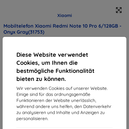
Xiaomi
Mobiltelefon Xiaomi Redmi Note 10 Pro 6/128GB -
Onyx Gray(31753)
Kaufen Sie dieses Gerät und erhalten Sie
25%
Rabatt
auf sämtliches Zubehör dafür!
Diese Website verwendet
Cookies, um Ihnen die
Endpreis
bestmögliche Funktionalität
264,90 €
238,41 €
bieten zu können.
Wir verwenden Cookies auf unserer Website.
Einige sind für das ordnungsgemäße
In den
Rabatt mit Gutschein
-10%
Funktionieren der Website unerlässlich,
EXTRA10
Warenkorb
während andere uns helfen, den Datenverkehr
zu analysieren und Inhalte und Anzeigen zu
personalisieren.
ausverkauft