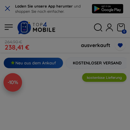
×
Laden Sie unsere App herunter
und
shoppen Sie noch einfacher.
0
264,90 €
ausverkauft
238,41 €
Neu aus dem Ankauf
KOSTENLOSER VERSAND
kostenlose Lieferung
-10%