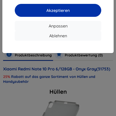
ausverkauft
Akzeptieren
Anpassen
Hersteller
Xiaomi
Produktnummer
31753/K1U700770
Ablehnen
Handys und Tablets
Mobiltelefone
Smartphones
Produktbeschreibung
Produktbewertung (0)
Xiaomi Redmi Note 10 Pro 6/128GB - Onyx Gray(31753)
25%
Rabatt auf das ganze Sortiment von Hüllen und
Handyzubehör
Hüllen