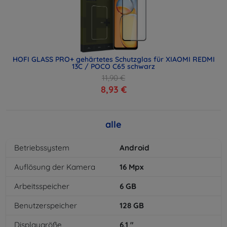
HOFI GLASS PRO+ gehärtetes Schutzglas für XIAOMI REDMI
13C / POCO C65 schwarz
11,90 €
8,93 €
alle
Betriebssystem
Android
Auflösung der Kamera
16
Mpx
Arbeitsspeicher
6
GB
Benutzerspeicher
128
GB
Displaygröße
6,1
"