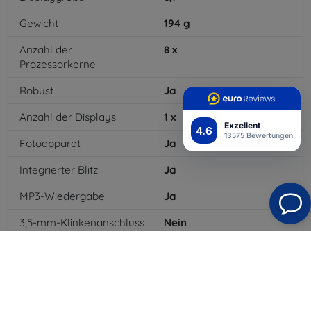
Gewicht
194
g
Anzahl der
8
x
Prozessorkerne
Robust
Ja
Anzahl der Displays
1
x
Exzellent
4.6
13575 Bewertungen
Fotoapparat
Ja
Integrierter Blitz
Ja
MP3-Wiedergabe
Ja
3,5-mm-Klinkenanschluss
Nein
NFC
Ja
4G/LTE
Ja
MMS
Ja