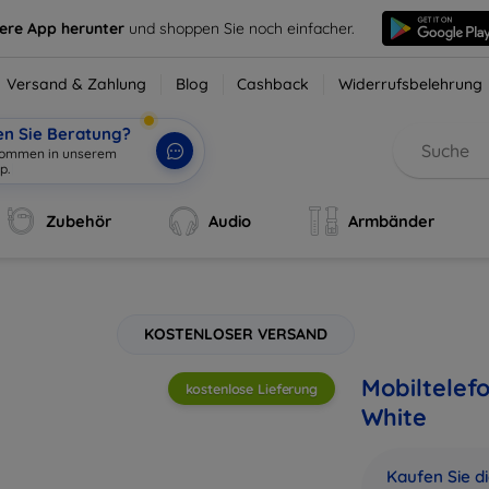
sere App herunter
und shoppen Sie noch einfacher.
Versand & Zahlung
Blog
Cashback
Widerrufsbelehrung
en Sie Beratung?
lkommen in unserem
p.
|
Zubehör
Audio
Armbänder
KOSTENLOSER VERSAND
Mobiltelefo
kostenlose Lieferung
White
Kaufen Sie d