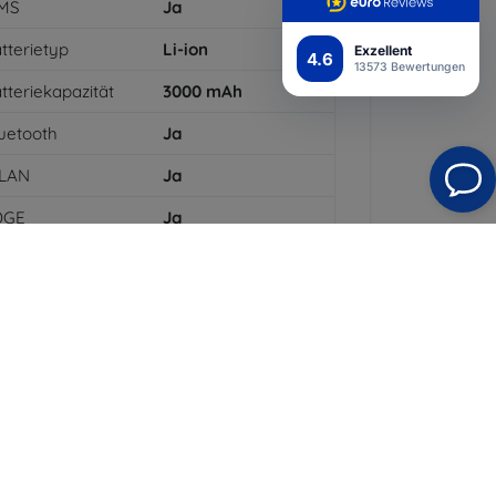
MS
Ja
tterietyp
Li-ion
Exzellent
4.6
13573 Bewertungen
tteriekapazität
3000
mAh
uetooth
Ja
LAN
Ja
DGE
Ja
PS-Modul
Ja
PRS
Ja
flösung des
1920 x 1080
splays
arbe
Weiß