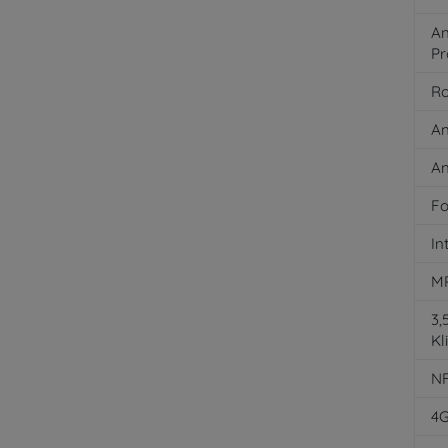
An
Pr
Ro
An
An
Fo
In
M
3
Kl
N
4