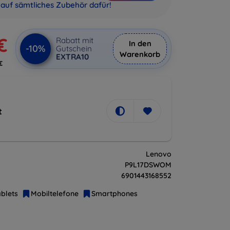
auf sämtliches Zubehör dafür!
€
Rabatt mit
In den
-10%
Gutschein
Warenkorb
EXTRA10
€
t
Lenovo
P9L17DSWOM
6901443168552
blets
Mobiltelefone
Smartphones