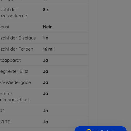
zahl der
8
x
ozessorkerne
bust
Nein
zahl der Displays
1
x
zahl der Farben
16
mil
toapparat
Ja
tegrierter Blitz
Ja
P3-Wiedergabe
Ja
,5-mm-
Ja
inkenanschluss
FC
Ja
G/LTE
Ja