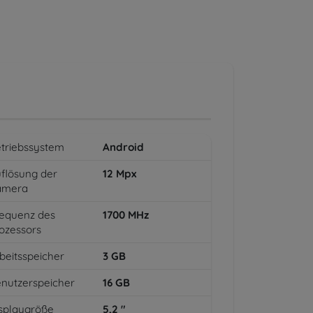
triebssystem
Android
flösung der
12
Mpx
amera
equenz des
1700
MHz
ozessors
beitsspeicher
3
GB
nutzerspeicher
16
GB
splaygröße
5,2
"