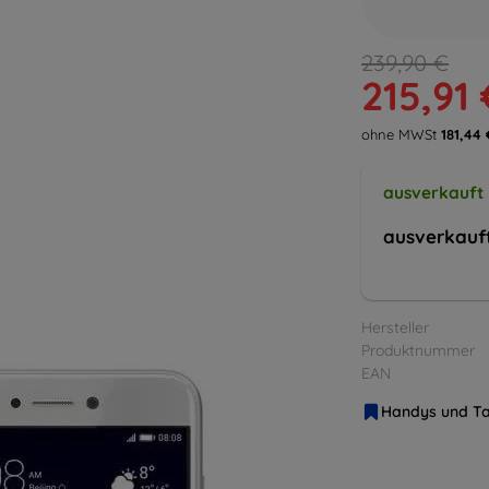
239,90 €
215,91 
ohne MWSt
181,44 
ausverkauft
ausverkauf
Hersteller
Produktnummer
EAN
Handys und Ta