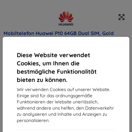
Mobiltelefon Huawei P10 64GB Dual SIM, Gold
Kaufen Sie dieses Gerät und erhalten Sie
25%
Diese Website verwendet
Rabatt
auf sämtliches Zubehör dafür!
Cookies, um Ihnen die
455,90 €
bestmögliche Funktionalität
410,31 €
bieten zu können.
ohne MWSt
344,80 €
Wir verwenden Cookies auf unserer Website.
Einige sind für das ordnungsgemäße
Funktionieren der Website unerlässlich,
In den
Rabatt mit Gutschein
-10%
EXTRA10
während andere uns helfen, den Datenverkehr
Warenkorb
zu analysieren und Inhalte und Anzeigen zu
personalisieren.
ausverkauft