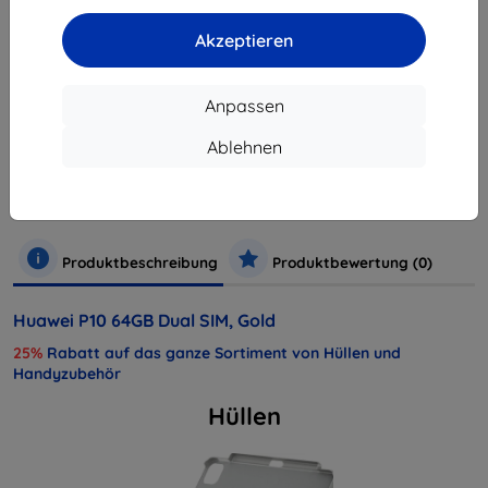
ausverkauft
Akzeptieren
Anpassen
Hersteller
Huawei
Ablehnen
Produktnummer
51091BNK
EAN
6901443160662
Handys und Tablets
Mobiltelefone
Smartphones
Produktbeschreibung
Produktbewertung (0)
Huawei P10 64GB Dual SIM, Gold
25%
Rabatt auf das ganze Sortiment von Hüllen und
Handyzubehör
Hüllen