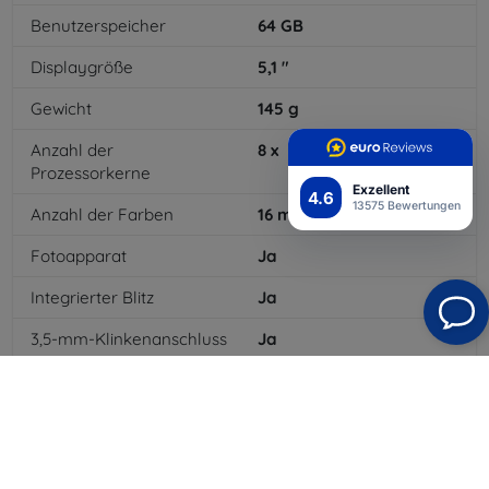
Benutzerspeicher
64
GB
Displaygröße
5,1
"
Gewicht
145
g
Anzahl der
8
x
Prozessorkerne
Exzellent
4.6
13575 Bewertungen
Anzahl der Farben
16
mil
Fotoapparat
Ja
Integrierter Blitz
Ja
3,5-mm-Klinkenanschluss
Ja
4G/LTE
Ja
Batterietyp
Li-ion
Batteriekapazität
3200
mAh