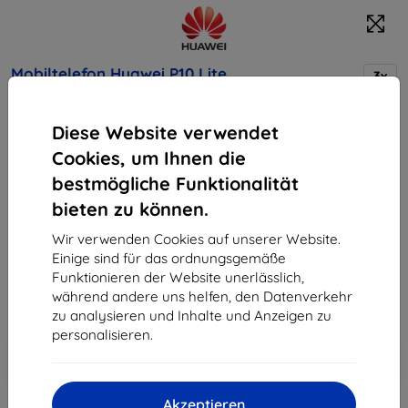
Mobiltelefon Huawei P10 Lite
3x
DUAL SIM White
Diese Website verwendet
Cookies, um Ihnen die
Kaufen Sie dieses Gerät und erhalten Sie
25%
Rabatt
auf sämtliches Zubehör dafür!
bestmögliche Funktionalität
bieten zu können.
Produktbeschreibung
Wir verwenden Cookies auf unserer Website.
227,90 €
Einige sind für das ordnungsgemäße
205,11 €
Funktionieren der Website unerlässlich,
während andere uns helfen, den Datenverkehr
ohne MWSt
172,36 €
zu analysieren und Inhalte und Anzeigen zu
personalisieren.
In den
Rabatt mit Gutschein
-10%
EXTRA10
Warenkorb
Akzeptieren