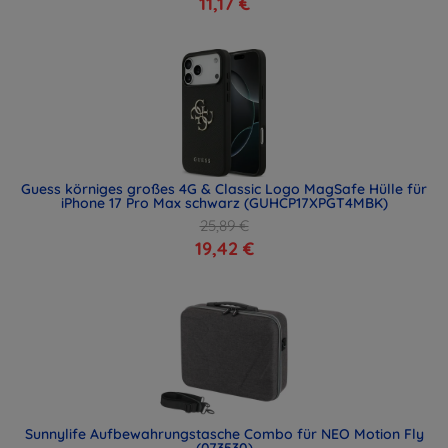
11,17 €
Guess körniges großes 4G & Classic Logo MagSafe Hülle für
iPhone 17 Pro Max schwarz (GUHCP17XPGT4MBK)
25,89 €
19,42 €
Sunnylife Aufbewahrungstasche Combo für NEO Motion Fly
(073530)