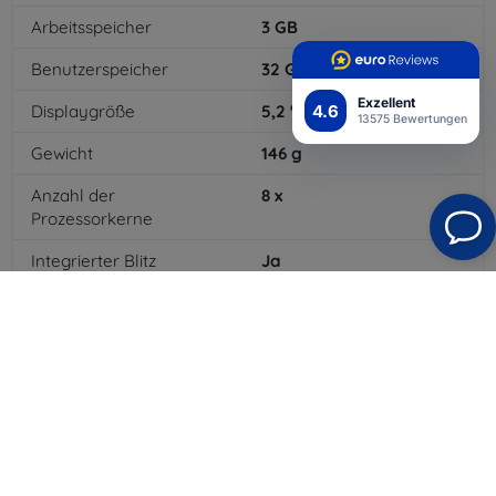
Arbeitsspeicher
3
GB
Benutzerspeicher
32
GB
Exzellent
4.6
Displaygröße
5,2
"
13575 Bewertungen
Gewicht
146
g
Anzahl der
8
x
Prozessorkerne
Integrierter Blitz
Ja
MP3-Wiedergabe
Ja
NFC
Ja
Batteriekapazität
3000
mAh
Bluetooth
Ja
WLAN
Ja