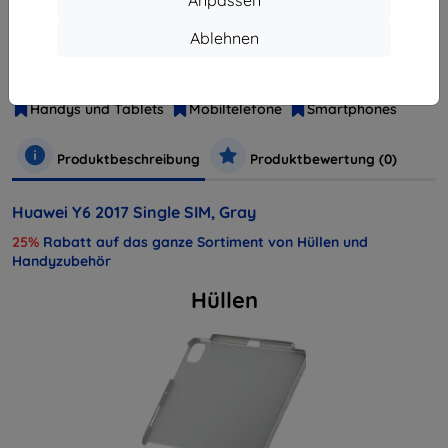
Hersteller
Huawei
Ablehnen
Produktnummer
MYA-L11
EAN
6901443195145
Handys und Tablets
Mobiltelefone
Smartphones
Produktbeschreibung
Produktbewertung (0)
Huawei Y6 2017 Single SIM, Gray
25%
Rabatt auf das ganze Sortiment von Hüllen und
Handyzubehör
Hüllen