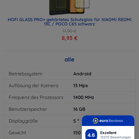
HOFI GLASS PRO+ gehärtetes Schutzglas für XIAOMI REDMI
13C / POCO C65 schwarz
11,90 €
8,93 €
alle
Betriebssystem
Android
Auflösung der Kamera
13
Mpx
Frequenz des Prozessors
1400
MHz
Benutzerspeicher
16
GB
Displaygröße
5
"
Gewicht
150
g
Exzellent
4.6
13575 Bewertungen