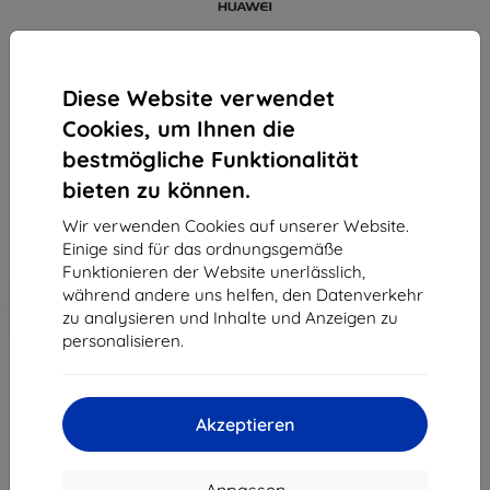
Mobiltelefon Huawei Y6 2017 Single SIM, Gray
Diese Website verwendet
Kaufen Sie dieses Gerät und erhalten Sie
25%
Rabatt
auf sämtliches Zubehör dafür!
Cookies, um Ihnen die
bestmögliche Funktionalität
Endpreis
bieten zu können.
121,90 €
109,71 €
Wir verwenden Cookies auf unserer Website.
Einige sind für das ordnungsgemäße
Funktionieren der Website unerlässlich,
In den
Rabatt mit Gutschein
während andere uns helfen, den Datenverkehr
-10%
EXTRA10
Warenkorb
zu analysieren und Inhalte und Anzeigen zu
personalisieren.
ausverkauft
Akzeptieren
ausverkauft
Anpassen