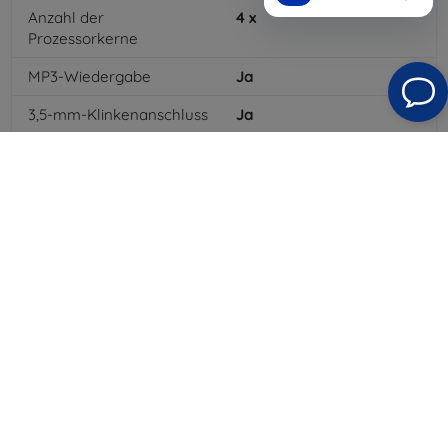
Anzahl der
4
x
Prozessorkerne
MP3-Wiedergabe
Ja
3,5-mm-Klinkenanschluss
Ja
4G/LTE
Ja
Batteriekapazität
3000
mAh
Bluetooth
Ja
WLAN
Ja
GPRS
Ja
Auflösung des Displays
1280 x 720
Farbe
Grau
3G
Ja