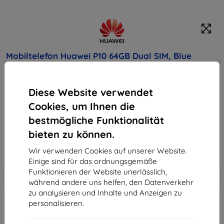
Mobiltelefon Huawei P10 64GB Dual SIM, Blue
Kaufen Sie dieses Gerät und erhalten Sie
25%
Diese Website verwendet
Rabatt
auf sämtliches Zubehör dafür!
Cookies, um Ihnen die
Endpreis
bestmögliche Funktionalität
440,90 €
bieten zu können.
396,81 €
Wir verwenden Cookies auf unserer Website.
Einige sind für das ordnungsgemäße
In den
Rabatt mit Gutschein
Funktionieren der Website unerlässlich,
-10%
EXTRA10
Warenkorb
während andere uns helfen, den Datenverkehr
zu analysieren und Inhalte und Anzeigen zu
personalisieren.
ausverkauft