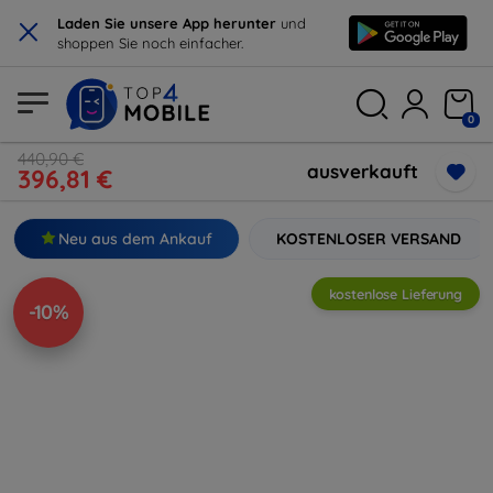
×
Laden Sie unsere App herunter
und
shoppen Sie noch einfacher.
0
440,90 €
ausverkauft
396,81 €
Neu aus dem Ankauf
KOSTENLOSER VERSAND
kostenlose Lieferung
-10%