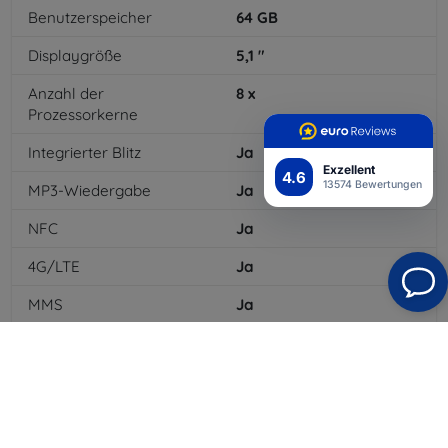
Benutzerspeicher
64
GB
Displaygröße
5,1
"
Anzahl der
8
x
Prozessorkerne
Integrierter Blitz
Ja
Exzellent
4.6
13574 Bewertungen
MP3-Wiedergabe
Ja
NFC
Ja
4G/LTE
Ja
MMS
Ja
Batteriekapazität
3200
mAh
Bluetooth
Ja
WLAN
Ja