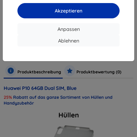
ausverkauft
Akzeptieren
Anpassen
Hersteller
Huawei
Produktnummer
SP-P10DSLOM
Ablehnen
EAN
6901443161010
Handys und Tablets
Mobiltelefone
Smartphones
Produktbeschreibung
Produktbewertung (0)
Huawei P10 64GB Dual SIM, Blue
25%
Rabatt auf das ganze Sortiment von Hüllen und
Handyzubehör
Hüllen