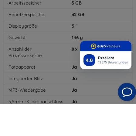
Arbeitsspeicher
3
GB
Benutzerspeicher
32
GB
Displaygröße
5
"
Gewicht
146
g
Anzahl der
8
x
Prozessorkerne
Exzellent
4.6
13575 Bewertungen
Fotoapparat
Ja
Integrierter Blitz
Ja
MP3-Wiedergabe
Ja
3,5-mm-Klinkenanschluss
Ja
NFC
Ja
4G/LTE
Ja