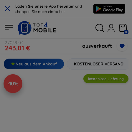
×
Laden Sie unsere App herunter
und
shoppen Sie noch einfacher.
0
270,90 €
ausverkauft
243,81 €
Neu aus dem Ankauf
KOSTENLOSER VERSAND
kostenlose Lieferung
-10%