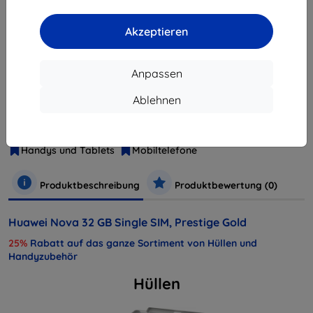
ausverkauft
Akzeptieren
ausverkauft
Anpassen
Hersteller
Huawei
Ablehnen
Produktnummer
SP-NOVADSGOM
EAN
6901443143702
Handys und Tablets
Mobiltelefone
Produktbeschreibung
Produktbewertung (0)
Huawei Nova 32 GB Single SIM, Prestige Gold
25%
Rabatt auf das ganze Sortiment von Hüllen und
Handyzubehör
Hüllen