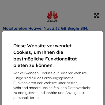
Mobiltelefon Huawei Nova 32 GB Single SIM,
Prestige Gold
Diese Website verwendet
Kaufen Sie dieses Gerät und erhalten Sie
25%
Rabatt
auf sämtliches Zubehör dafür!
Cookies, um Ihnen die
bestmögliche Funktionalität
Endpreis
bieten zu können.
270,90 €
243,81 €
Wir verwenden Cookies auf unserer Website.
Einige sind für das ordnungsgemäße
Funktionieren der Website unerlässlich,
In den
Rabatt mit Gutschein
während andere uns helfen, den Datenverkehr
-10%
EXTRA10
Warenkorb
zu analysieren und Inhalte und Anzeigen zu
personalisieren.