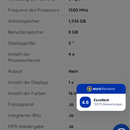
Frequenz des Prozessors
1500
MHz
Arbeitsspeicher
1,536
GB
Benutzerspeicher
8
GB
Displaygröße
5
"
Anzahl der
4
x
Prozessorkerne
Robust
Nein
Anzahl der Displays
1
x
Anzahl der Farben
16
mil
Exzellent
4.6
Fotoapparat
Ja
13575 Bewertungen
Integrierter Blitz
Ja
MP3-Wiedergabe
Ja