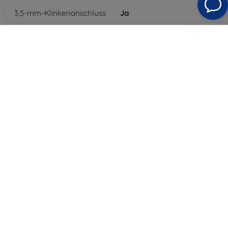
3,5-mm-Klinkenanschluss
Ja
NFC
Ja
4G/LTE
Ja
MMS
Ja
Batterietyp
Li-ion
Batteriekapazität
2600
mAh
Bluetooth
Ja
WLAN
Ja
EDGE
Ja
GPS-Modul
Ja
GPRS
Ja
Auflösung des Displays
1280 x 720