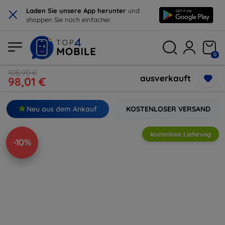
×
Laden Sie unsere App herunter
und
shoppen Sie noch einfacher.
0
108,90 €
ausverkauft
98,01 €
Neu aus dem Ankauf
KOSTENLOSER VERSAND
kostenlose Lieferung
-10%