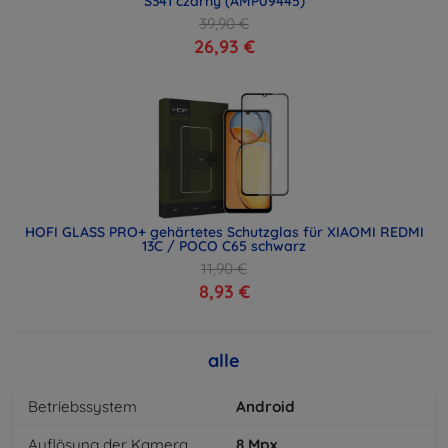
S341 czarny (AMP09445)
39,90 €
26,93 €
HOFI GLASS PRO+ gehärtetes Schutzglas für XIAOMI REDMI
13C / POCO C65 schwarz
11,90 €
8,93 €
alle
Betriebssystem
Android
Auflösung der Kamera
8
Mpx