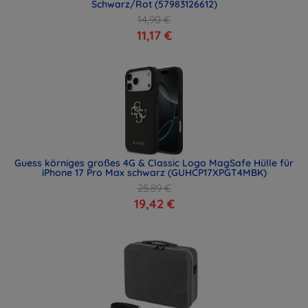
Schwarz/Rot (57983126612)
14,90 €
11,17 €
Guess körniges großes 4G & Classic Logo MagSafe Hülle für
iPhone 17 Pro Max schwarz (GUHCP17XPGT4MBK)
25,89 €
19,42 €