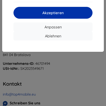
«
1
»
Akzeptieren
Anpassen
Ablehnen
Shield-Sk s.r.o.
Ulica Rudolfa Mocka 3750/2A
841 04 Bratislava
Unternehmens-ID:
46701494
USt-IdNr.:
SK2023549671
Kontakt
info@top4mobile.eu
Schreiben Sie uns