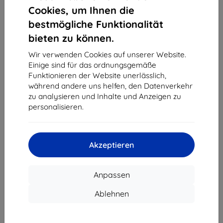
1
-
4
vom ganzen
4
.
Cookies, um Ihnen die
bestmögliche Funktionalität
«
1
»
bieten zu können.
Wir verwenden Cookies auf unserer Website.
Einige sind für das ordnungsgemäße
Funktionieren der Website unerlässlich,
während andere uns helfen, den Datenverkehr
zu analysieren und Inhalte und Anzeigen zu
personalisieren.
Shield-Sk s.r.o.
Ulica Rudolfa Mocka 3750/2A
841 04 Bratislava
Akzeptieren
Unternehmens-ID:
46701494
USt-IdNr.:
SK2023549671
Anpassen
Kontakt
Ablehnen
info@top4mobile.eu