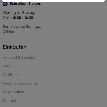
Schreiben Sie uns
Montag bis Freitag:
Online
8:00 - 16:00
Samstag und Sonntag:
Offline
Einkaufen
Versand & Zahlung
Blog
Cashback
Widerrufsbelehrung
Reklamation
Kontakt