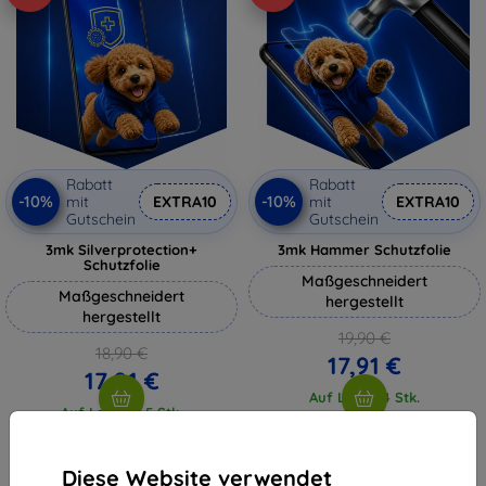
Rabatt
Rabatt
-10%
-10%
mit
EXTRA10
mit
EXTRA10
Gutschein
Gutschein
3mk Silverprotection+
3mk Hammer Schutzfolie
Schutzfolie
Maßgeschneidert
Maßgeschneidert
hergestellt
hergestellt
19,90 €
18,90 €
17,91 €
17,01 €
Auf Lager 4 Stk.
Auf Lager > 5 Stk.
Diese Website verwendet