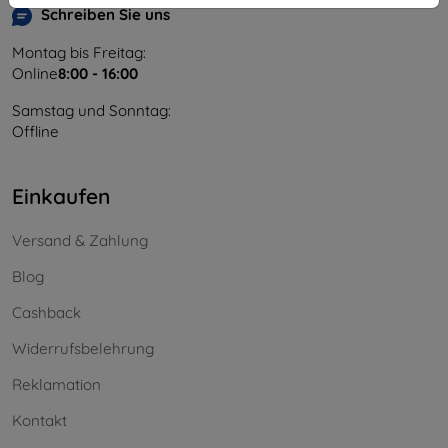
Schreiben Sie uns
Montag bis Freitag:
Online
8:00 - 16:00
Samstag und Sonntag:
Offline
Einkaufen
Versand & Zahlung
Blog
Cashback
Widerrufsbelehrung
Reklamation
Kontakt