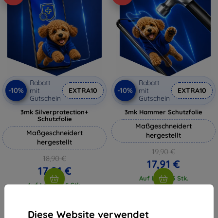
Rabatt
Rabatt
-10%
-10%
mit
EXTRA10
mit
EXTRA10
Gutschein
Gutschein
3mk Silverprotection+
3mk Hammer Schutzfolie
Schutzfolie
Maßgeschneidert
Maßgeschneidert
hergestellt
hergestellt
19,90 €
18,90 €
17,91 €
17,01 €
Auf Lager 3 Stk.
Auf Lager > 5 Stk.
Diese Website verwendet