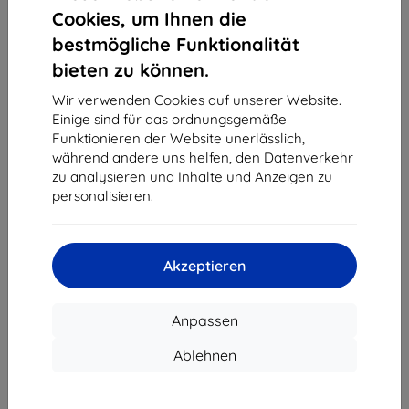
1
-
4
vom ganzen
4
.
Cookies, um Ihnen die
bestmögliche Funktionalität
«
1
»
bieten zu können.
Wir verwenden Cookies auf unserer Website.
Einige sind für das ordnungsgemäße
Funktionieren der Website unerlässlich,
während andere uns helfen, den Datenverkehr
zu analysieren und Inhalte und Anzeigen zu
personalisieren.
Shield-Sk s.r.o.
Ulica Rudolfa Mocka 3750/2A
841 04 Bratislava
Akzeptieren
Unternehmens-ID:
46701494
USt-IdNr.:
SK2023549671
Anpassen
Kontakt
Ablehnen
info@top4mobile.eu