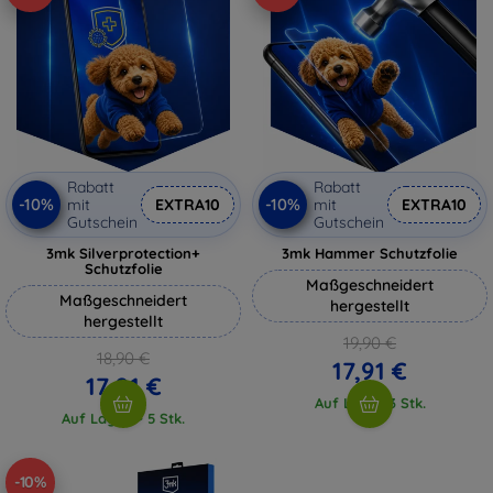
Rabatt
Rabatt
-10%
-10%
mit
EXTRA10
mit
EXTRA10
Gutschein
Gutschein
3mk Silverprotection+
3mk Hammer Schutzfolie
Schutzfolie
Maßgeschneidert
Maßgeschneidert
hergestellt
hergestellt
19,90 €
18,90 €
17,91 €
17,01 €
Auf Lager 3 Stk.
Auf Lager > 5 Stk.
-10%