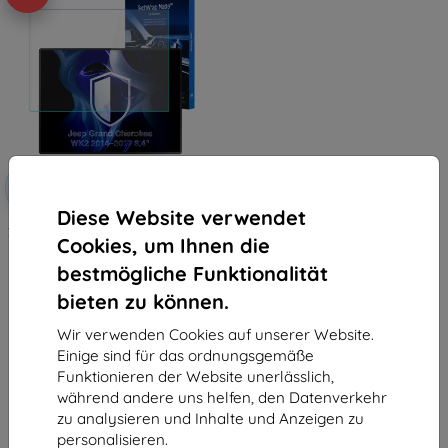
Rabatt
-10%
mit
EXTRA10
Gutschein
Diese Website verwendet
3mk TechWrap Matte Schutzfolie
Cookies, um Ihnen die
für mittleren Bildschirm Jeep
Grand Cherokee WK2 2014–2017
bestmögliche Funktionalität
8,4"
31,90 €
bieten zu können.
28,71 €
Wir verwenden Cookies auf unserer Website.
Auf Lager > 5 Stk.
Einige sind für das ordnungsgemäße
Funktionieren der Website unerlässlich,
während andere uns helfen, den Datenverkehr
zu analysieren und Inhalte und Anzeigen zu
personalisieren.