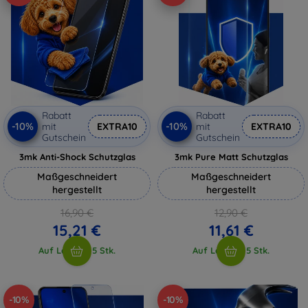
Rabatt
Rabatt
-10%
-10%
mit
EXTRA10
mit
EXTRA10
Gutschein
Gutschein
3mk Anti-Shock Schutzglas
3mk Pure Matt Schutzglas
Maßgeschneidert
Maßgeschneidert
hergestellt
hergestellt
16,90 €
12,90 €
15,21 €
11,61 €
Auf Lager > 5 Stk.
Auf Lager > 5 Stk.
-10%
-10%