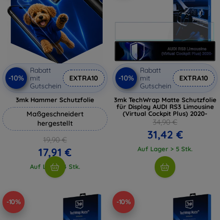
Rabatt
Rabatt
-10%
-10%
mit
EXTRA10
mit
EXTRA10
Gutschein
Gutschein
3mk Hammer Schutzfolie
3mk TechWrap Matte Schutzfolie
für Display AUDI RS3 Limousine
Maßgeschneidert
(Virtual Cockpit Plus) 2020-
34,90 €
hergestellt
31,42 €
19,90 €
Auf Lager > 5 Stk.
17,91 €
Auf Lager 4 Stk.
-10%
-10%