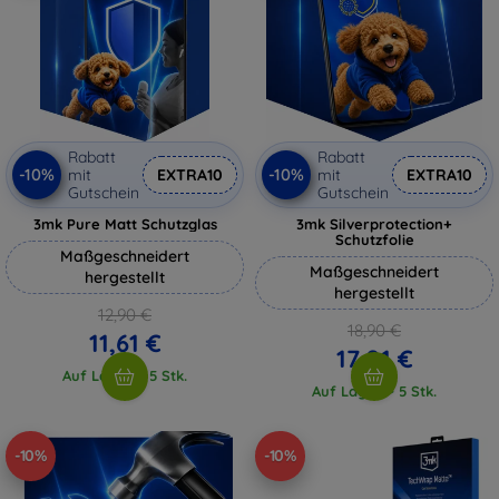
Rabatt
Rabatt
-10%
-10%
mit
EXTRA10
mit
EXTRA10
Gutschein
Gutschein
3mk Pure Matt Schutzglas
3mk Silverprotection+
Schutzfolie
Maßgeschneidert
Maßgeschneidert
hergestellt
hergestellt
12,90 €
18,90 €
11,61 €
17,01 €
Auf Lager > 5 Stk.
Auf Lager > 5 Stk.
-10%
-10%