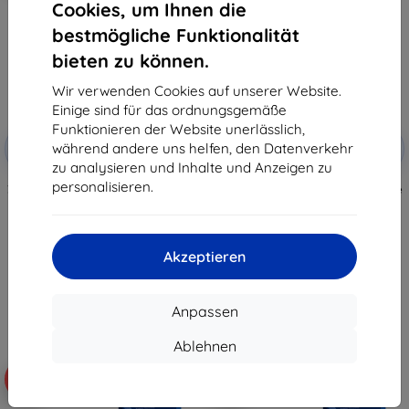
Cookies, um Ihnen die
bestmögliche Funktionalität
bieten zu können.
Wir verwenden Cookies auf unserer Website.
Einige sind für das ordnungsgemäße
Funktionieren der Website unerlässlich,
Rabatt
Rabatt
während andere uns helfen, den Datenverkehr
-10%
-10%
mit
EXTRA10
mit
EXTRA10
Gutschein
Gutschein
zu analysieren und Inhalte und Anzeigen zu
personalisieren.
3mk TechWrap Matte Schutzfolie
3mk TechWrap Matte Schutzfolie
für das Zentraldisplay AUDI RS3
für das Zentraldisplay AUDI RS3
Limousine (Virtual Cockpit Plus)
Sportback (Virtual Cockpit Plus)
2020-
2020-
34,90 €
34,90 €
Akzeptieren
31,42 €
31,42 €
Auf Lager 3 Stk.
Auf Lager 3 Stk.
Anpassen
Ablehnen
-10%
-10%