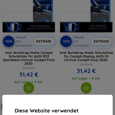
Rabatt
Rabatt
-10%
-10%
mit
EXTRA10
mit
EXTRA10
Gutschein
Gutschein
3mk TechWrap Matte Cockpit
3mk TechWrap Matte Schutzfolie
Schutzfolie für AUDI RS3
für Cockpit-Display AUDI S3
Sportback (Virtual Cockpit Plus)
(Virtual Cockpit Plus) 2020-
2020-
34,90 €
34,90 €
31,42 €
31,42 €
Auf Lager > 5 Stk.
Auf Lager > 5 Stk.
-10%
-10%
Diese Website verwendet