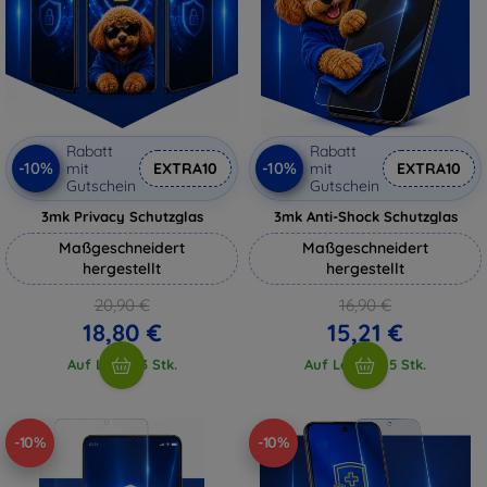
Rabatt
Rabatt
-10%
-10%
mit
EXTRA10
mit
EXTRA10
Gutschein
Gutschein
3mk Privacy Schutzglas
3mk Anti-Shock Schutzglas
Maßgeschneidert
Maßgeschneidert
hergestellt
hergestellt
20,90 €
16,90 €
18,80 €
15,21 €
Auf Lager 3 Stk.
Auf Lager > 5 Stk.
-10%
-10%