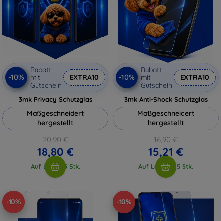
Rabatt
Rabatt
-10%
-10%
mit
EXTRA10
mit
EXTRA10
Gutschein
Gutschein
3mk Privacy Schutzglas
3mk Anti-Shock Schutzglas
Maßgeschneidert
Maßgeschneidert
hergestellt
hergestellt
20,90 €
16,90 €
18,80 €
15,21 €
Auf Lager 3 Stk.
Auf Lager > 5 Stk.
-10%
-10%