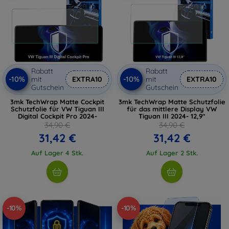
Rabatt
Rabatt
-10%
-10%
mit
EXTRA10
mit
EXTRA10
Gutschein
Gutschein
3mk TechWrap Matte Cockpit
3mk TechWrap Matte Schutzfolie
Schutzfolie für VW Tiguan III
für das mittlere Display VW
Digital Cockpit Pro 2024-
Tiguan III 2024- 12,9"
34,90 €
34,90 €
31,42 €
31,42 €
Auf Lager 4 Stk.
Auf Lager 2 Stk.
-10%
-10%