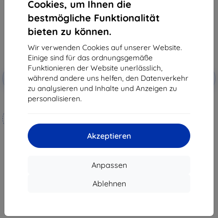
Cookies, um Ihnen die
bestmögliche Funktionalität
bieten zu können.
Wir verwenden Cookies auf unserer Website.
Einige sind für das ordnungsgemäße
Funktionieren der Website unerlässlich,
Rabatt
Rabatt
während andere uns helfen, den Datenverkehr
-10%
-10%
mit
EXTRA10
mit
EXTRA10
Gutschein
Gutschein
zu analysieren und Inhalte und Anzeigen zu
personalisieren.
3mk Hammer Schutzfolie
3mk TechWrap Matte
Displayschutzfolie für das
Maßgeschneidert
mittlere Display VW Tiguan III
2024- 15"
hergestellt
35,90 €
Akzeptieren
32,31 €
19,90 €
17,91 €
Auf Lager 2 Stk.
Anpassen
Auf Lager 4 Stk.
Ablehnen
1
-
8
vom ganzen
8
.