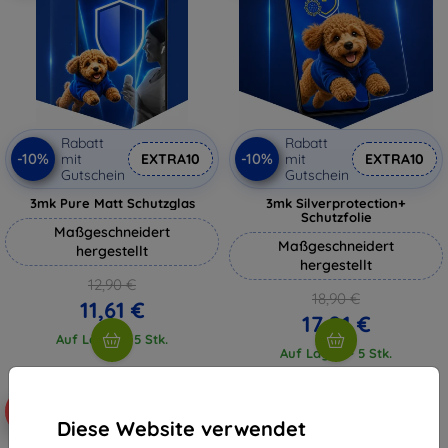
Rabatt
Rabatt
-10%
-10%
mit
EXTRA10
mit
EXTRA10
Gutschein
Gutschein
3mk Pure Matt Schutzglas
3mk Silverprotection+
Schutzfolie
Maßgeschneidert
Maßgeschneidert
hergestellt
hergestellt
12,90 €
18,90 €
11,61 €
17,01 €
Auf Lager > 5 Stk.
Auf Lager > 5 Stk.
-10%
-10%
Diese Website verwendet