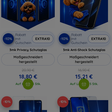
Rabatt
Rabatt
-10%
-10%
mit
EXTRA10
mit
EXTRA10
Gutschein
Gutschein
3mk Privacy Schutzglas
3mk Anti-Shock Schutzglas
Maßgeschneidert
Maßgeschneidert
hergestellt
hergestellt
20,90 €
16,90 €
18,80 €
15,21 €
Auf Lager 3 Stk.
Auf Lager > 5 Stk.
-10%
-10%