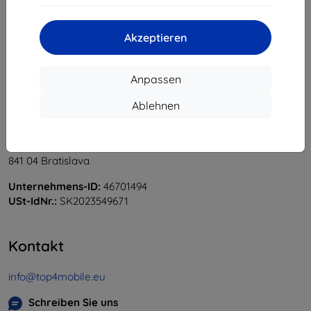
«
1
»
Akzeptieren
Anpassen
Ablehnen
Shield-Sk s.r.o.
Ulica Rudolfa Mocka 3750/2A
841 04 Bratislava
Unternehmens-ID:
46701494
USt-IdNr.:
SK2023549671
Kontakt
info@top4mobile.eu
Schreiben Sie uns