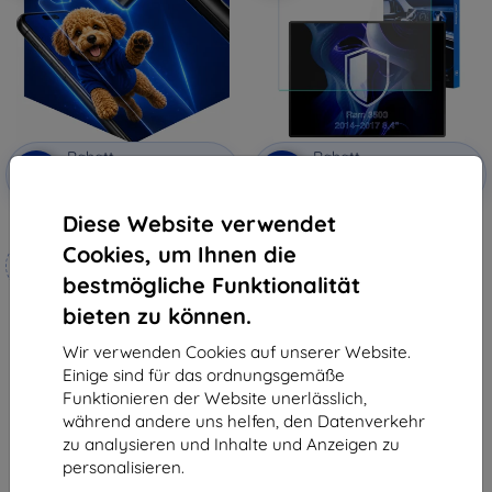
Rabatt
Rabatt
-10%
-10%
mit
EXTRA10
mit
EXTRA10
Gutschein
Gutschein
Diese Website verwendet
3mk Hammer Schutzfolie
3mk TechWrap Matte
Mittelanzeige Schutzfolie für
Cookies, um Ihnen die
Maßgeschneidert
Ram 3500 2014–2017 8,4"
31,90 €
hergestellt
bestmögliche Funktionalität
28,71 €
bieten zu können.
19,90 €
Auf Lager > 5 Stk.
17,91 €
Wir verwenden Cookies auf unserer Website.
Auf Lager 4 Stk.
Einige sind für das ordnungsgemäße
Funktionieren der Website unerlässlich,
während andere uns helfen, den Datenverkehr
zu analysieren und Inhalte und Anzeigen zu
personalisieren.
1
-
6
vom ganzen
6
.