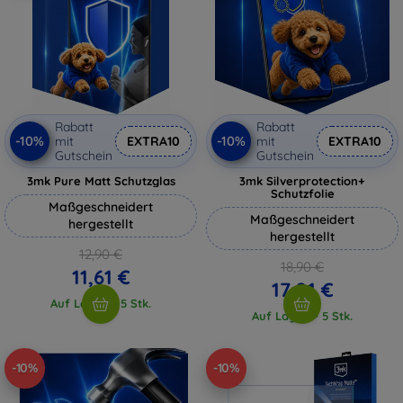
Rabatt
Rabatt
-10%
-10%
mit
EXTRA10
mit
EXTRA10
Gutschein
Gutschein
3mk Pure Matt Schutzglas
3mk Silverprotection+
Schutzfolie
Maßgeschneidert
Maßgeschneidert
hergestellt
hergestellt
12,90 €
18,90 €
11,61 €
17,01 €
Auf Lager > 5 Stk.
Auf Lager > 5 Stk.
-10%
-10%