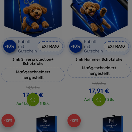
Rabatt
Rabatt
-10%
-10%
mit
EXTRA10
mit
EXTRA10
Gutschein
Gutschein
3mk Silverprotection+
3mk Hammer Schutzfolie
Schutzfolie
Maßgeschneidert
Maßgeschneidert
hergestellt
hergestellt
19,90 €
18,90 €
17,91 €
17,01 €
Auf Lager 3 Stk.
Auf Lager > 5 Stk.
-10%
-10%