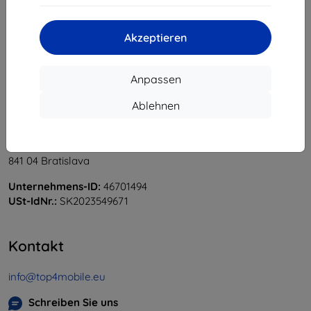
«
1
»
Akzeptieren
Anpassen
Ablehnen
Shield-Sk s.r.o.
Ulica Rudolfa Mocka 3750/2A
841 04 Bratislava
Unternehmens-ID:
46701494
USt-IdNr.:
SK2023549671
Kontakt
info@top4mobile.eu
Schreiben Sie uns