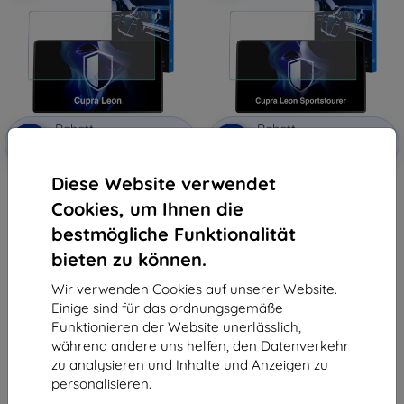
Rabatt
Rabatt
-10%
-10%
mit
EXTRA10
mit
EXTRA10
Gutschein
Gutschein
Diese Website verwendet
3mk TechWrap Matte
3mk TechWrap Matte
Mittelanzeige Schutzfolie für
Mittelanzeige Schutzfolie für
Cookies, um Ihnen die
Cupra Leon 2024-
Cupra Leon Sportstourer 2024-
34,90 €
34,90 €
bestmögliche Funktionalität
31,42 €
31,42 €
bieten zu können.
Auf Lager 2 Stk.
Auf Lager > 5 Stk.
Wir verwenden Cookies auf unserer Website.
Einige sind für das ordnungsgemäße
Funktionieren der Website unerlässlich,
während andere uns helfen, den Datenverkehr
zu analysieren und Inhalte und Anzeigen zu
personalisieren.
1
-
6
vom ganzen
6
.