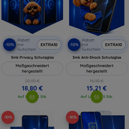
Rabatt
Rabatt
-10%
-10%
mit
EXTRA10
mit
EXTRA10
Gutschein
Gutschein
3mk Privacy Schutzglas
3mk Anti-Shock Schutzglas
Maßgeschneidert
Maßgeschneidert
hergestellt
hergestellt
20,90 €
16,90 €
18,80 €
15,21 €
Auf Lager 3 Stk.
Auf Lager > 5 Stk.
-10%
-10%