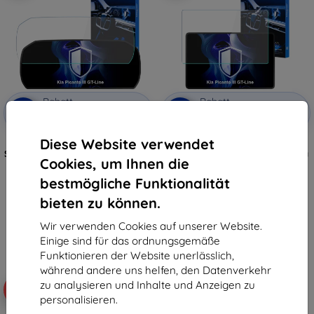
Rabatt
Rabatt
-10%
-10%
mit
EXTRA10
mit
EXTRA10
Gutschein
Gutschein
Diese Website verwendet
3mk TechWrap Matte Cockpit
3mk TechWrap Matte
Schutzfolie für Kia Picanto III GT-
Mittelanzeige Schutzfolie für Kia
Cookies, um Ihnen die
Line 2023-
Picanto III GT-Line 2023-
34,90 €
34,90 €
bestmögliche Funktionalität
31,42 €
31,42 €
bieten zu können.
Auf Lager 3 Stk.
Auf Lager 4 Stk.
Wir verwenden Cookies auf unserer Website.
Einige sind für das ordnungsgemäße
Funktionieren der Website unerlässlich,
während andere uns helfen, den Datenverkehr
zu analysieren und Inhalte und Anzeigen zu
-10%
personalisieren.