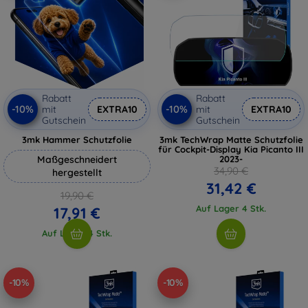
Rabatt
Rabatt
-10%
-10%
mit
EXTRA10
mit
EXTRA10
Gutschein
Gutschein
3mk Hammer Schutzfolie
3mk TechWrap Matte Schutzfolie
für Cockpit-Display Kia Picanto III
Maßgeschneidert
2023-
34,90 €
hergestellt
31,42 €
19,90 €
Auf Lager 4 Stk.
17,91 €
Auf Lager 4 Stk.
-10%
-10%