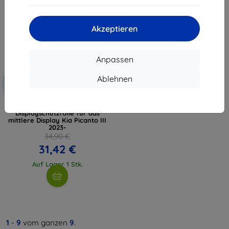
Akzeptieren
Anpassen
Rabatt
Ablehnen
-10%
mit
EXTRA10
Gutschein
3mk TechWrap Matte
Displayschutzfolie für das
mittlere Display Kia Picanto III
2023-
34,90 €
31,42 €
Auf Lager 1 Stk.
1
-
9
vom ganzen
9
.