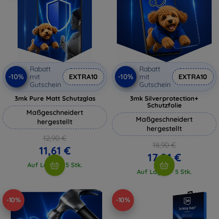
Rabatt
Rabatt
-10%
-10%
mit
EXTRA10
mit
EXTRA10
Gutschein
Gutschein
3mk Pure Matt Schutzglas
3mk Silverprotection+
Schutzfolie
Maßgeschneidert
Maßgeschneidert
hergestellt
hergestellt
12,90 €
18,90 €
11,61 €
17,01 €
Auf Lager > 5 Stk.
Auf Lager > 5 Stk.
-10%
-10%