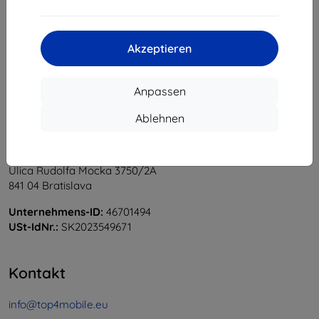
1
-
5
vom ganzen
5
.
«
1
»
Akzeptieren
Anpassen
Ablehnen
Shield-Sk s.r.o.
Ulica Rudolfa Mocka 3750/2A
841 04 Bratislava
Unternehmens-ID:
46701494
USt-IdNr.:
SK2023549671
Kontakt
info@top4mobile.eu