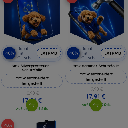
Rabatt
Rabatt
-10%
-10%
mit
EXTRA10
mit
EXTRA10
Gutschein
Gutschein
3mk Silverprotection+
3mk Hammer Schutzfolie
Schutzfolie
Maßgeschneidert
Maßgeschneidert
hergestellt
hergestellt
19,90 €
18,90 €
17,91 €
17,01 €
Auf Lager 3 Stk.
Auf Lager > 5 Stk.
-10%