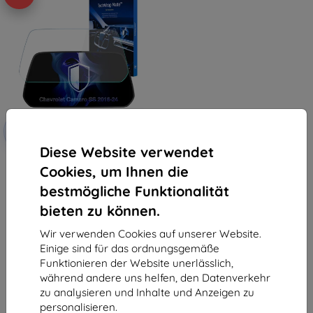
Rabatt
-10%
mit
EXTRA10
Gutschein
Diese Website verwendet
3mk TechWrap Matte
Cookies, um Ihnen die
Mittelanzeige Schutzfolie für
Chevrolet Camaro SS 2016-24
bestmögliche Funktionalität
34,90 €
31,42 €
bieten zu können.
Auf Lager > 5 Stk.
Wir verwenden Cookies auf unserer Website.
Einige sind für das ordnungsgemäße
Funktionieren der Website unerlässlich,
während andere uns helfen, den Datenverkehr
zu analysieren und Inhalte und Anzeigen zu
personalisieren.