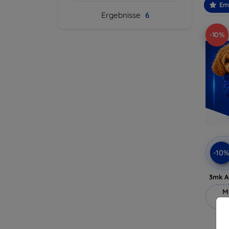
Em
Ergebnisse
6
-10%
-10
3mk A
M