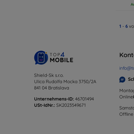
A
1
-
6
vo
Kont
info@t
Shield-Sk s.r.o.
Sc
Ulica Rudolfa Mocka 3750/2A
841 04 Bratislava
Montag
Online
Unternehmens-ID:
46701494
USt-IdNr.:
SK2023549671
Samsta
Offline