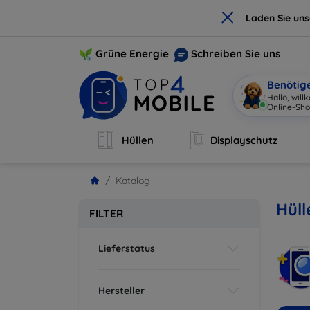
×
Laden Sie un
Grüne Energie
Schreiben Sie uns
Benötig
Hallo, wil
Online-Sho
Hüllen
Displayschutz
Katalog
Hüll
FILTER
Lieferstatus
Hersteller