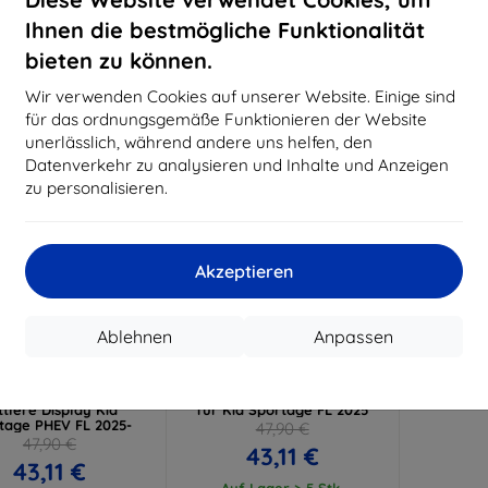
15,21 €
11,61 €
Ihnen die bestmögliche Funktionalität
uf Lager > 5 Stk.
Auf Lager > 5 Stk.
Auf L
bieten zu können.
-10%
Wir verwenden Cookies auf unserer Website. Einige sind
für das ordnungsgemäße Funktionieren der Website
unerlässlich, während andere uns helfen, den
Datenverkehr zu analysieren und Inhalte und Anzeigen
zu personalisieren.
Akzeptieren
Rabatt
Rabatt
%
-10%
mit
EXTRA10
mit
EXTRA10
Ablehnen
Anpassen
Gutschein
Gutschein
k TechWrap Matte
3mk TechWrap Matte
ayschutzfolie für das
Mittelanzeige Schutzfolie
ttlere Display Kia
für Kia Sportage FL 2025
tage PHEV FL 2025-
47,90 €
47,90 €
43,11 €
43,11 €
Auf Lager > 5 Stk.