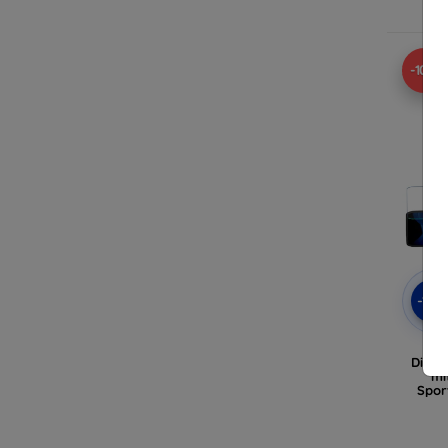
A
-10%
-10
3m
Displ
mi
Spor