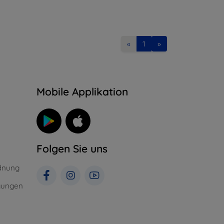
«
1
»
n
Mobile Applikation
Folgen Sie uns
dnung
gungen