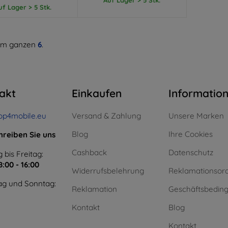
uf Lager > 5 Stk.
m ganzen
6
.
akt
Einkaufen
Informatio
op4mobile.eu
Versand & Zahlung
Unsere Marken
Blog
Ihre Cookies
hreiben Sie uns
Cashback
Datenschutz
 bis Freitag:
8:00 - 16:00
Widerrufsbelehrung
Reklamationsor
g und Sonntag:
Reklamation
Geschäftsbedin
Kontakt
Blog
Kontakt