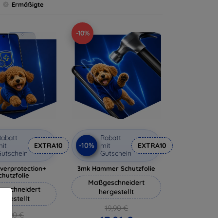
Ermäßigte
-10%
abatt
Rabatt
-10%
it
EXTRA10
mit
EXTRA10
utschein
Gutschein
lverprotection+
3mk Hammer Schutzfolie
chutzfolie
Maßgeschneidert
eschneidert
hergestellt
ergestellt
19,90 €
18,90 €