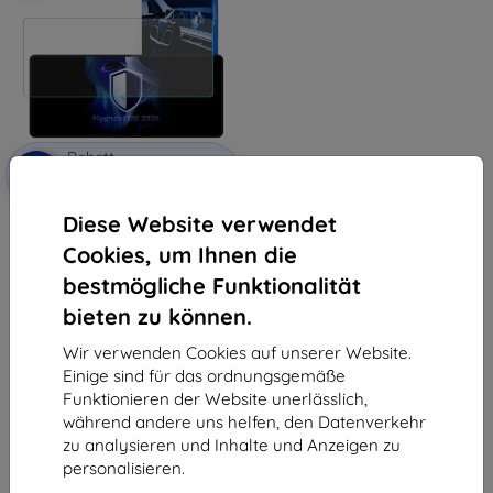
Rabatt
-10%
mit
EXTRA10
Gutschein
Diese Website verwendet
3mk TechWrap Matte
Displayschutzfolie für das
Cookies, um Ihnen die
mittlere Display Hyundai i20
2024-
bestmögliche Funktionalität
34,90 €
31,42 €
bieten zu können.
Auf Lager 4 Stk.
Wir verwenden Cookies auf unserer Website.
Einige sind für das ordnungsgemäße
Funktionieren der Website unerlässlich,
während andere uns helfen, den Datenverkehr
zu analysieren und Inhalte und Anzeigen zu
personalisieren.
1
-
5
vom ganzen
5
.