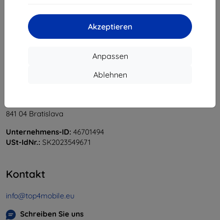
«
1
»
Akzeptieren
Anpassen
Ablehnen
Shield-Sk s.r.o.
Ulica Rudolfa Mocka 3750/2A
841 04 Bratislava
Unternehmens-ID:
46701494
USt-IdNr.:
SK2023549671
Kontakt
info@top4mobile.eu
Schreiben Sie uns