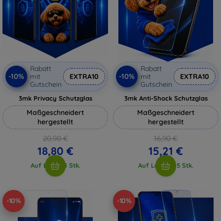
Rabatt
Rabatt
-10%
-10%
mit
EXTRA10
mit
EXTRA10
Gutschein
Gutschein
3mk Privacy Schutzglas
3mk Anti-Shock Schutzglas
Maßgeschneidert
Maßgeschneidert
hergestellt
hergestellt
20,90 €
16,90 €
18,80 €
15,21 €
Auf Lager 3 Stk.
Auf Lager > 5 Stk.
-10%
-10%