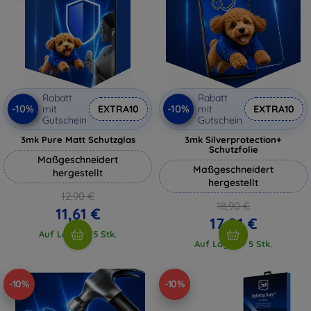
Rabatt
Rabatt
-10%
-10%
mit
EXTRA10
mit
EXTRA10
Gutschein
Gutschein
3mk Pure Matt Schutzglas
3mk Silverprotection+
Schutzfolie
Maßgeschneidert
Maßgeschneidert
hergestellt
hergestellt
12,90 €
18,90 €
11,61 €
17,01 €
Auf Lager > 5 Stk.
Auf Lager > 5 Stk.
-10%
-10%