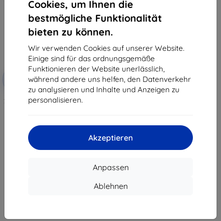
Cookies, um Ihnen die
bestmögliche Funktionalität
bieten zu können.
Wir verwenden Cookies auf unserer Website.
Einige sind für das ordnungsgemäße
Funktionieren der Website unerlässlich,
Rabatt
während andere uns helfen, den Datenverkehr
-10%
mit
EXTRA10
Gutschein
zu analysieren und Inhalte und Anzeigen zu
personalisieren.
3mk TechWrap Matte Schutzfolie
für das mittlere Display AUDI S6
Sportback e-tron 2025-
47,90 €
43,11 €
Akzeptieren
Auf Lager > 5 Stk.
Anpassen
Ablehnen
1
-
7
vom ganzen
7
.