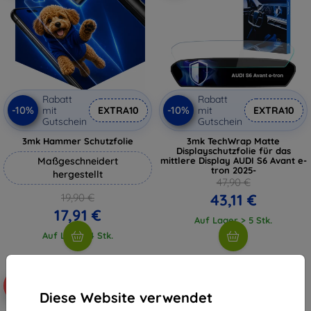
Rabatt
Rabatt
-10%
-10%
mit
EXTRA10
mit
EXTRA10
Gutschein
Gutschein
3mk Hammer Schutzfolie
3mk TechWrap Matte
Displayschutzfolie für das
Maßgeschneidert
mittlere Display AUDI S6 Avant e-
tron 2025-
hergestellt
47,90 €
43,11 €
19,90 €
17,91 €
Auf Lager > 5 Stk.
Auf Lager 4 Stk.
-10%
Diese Website verwendet