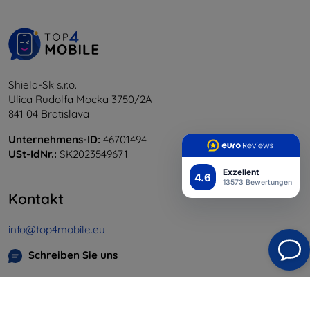
Shield-Sk s.r.o.
Ulica Rudolfa Mocka 3750/2A
841 04 Bratislava
Unternehmens-ID:
46701494
USt-IdNr.:
SK2023549671
Exzellent
4.6
13573 Bewertungen
Kontakt
info@top4mobile.eu
Schreiben Sie uns
Montag bis Freitag:
Online
8:00 - 16:00