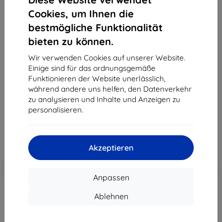
Cookies, um Ihnen die
bestmögliche Funktionalität
bieten zu können.
3MK Foil 1UP Samsung S901 S22 Gaming-Folie, 3
Stück
Wir verwenden Cookies auf unserer Website.
Einige sind für das ordnungsgemäße
Geeignet für:
Samsung Galaxy S22
Funktionieren der Website unerlässlich,
Produktbeschreibung
während andere uns helfen, den Datenverkehr
zu analysieren und Inhalte und Anzeigen zu
21,90 €
personalisieren.
19,71 €
ohne MWSt
16,56 €
Akzeptieren
In den
Rabatt mit Gutschein
-10%
EXTRA10
Warenkorb
Anpassen
Ablehnen
Extern Lager > 5 St