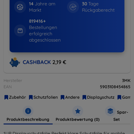
14
Jahre am
30
Tage
Markt
Rückgaberecht
819416+
Bestellungen
erfolgreich
abgeschlossen
CASHBACK
2,19 €
Hersteller
3MK
EAN
5903108454865
Zubehör
Schutzfolien
Andere
Displayschutz
Gami
Spar-
Produktbeschreibung
Produktbewertung (0)
Set
1UP Displayschutzfolie Perfekt klare Schutzfolie für mobile