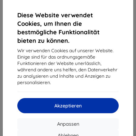
Diese Website verwendet
Cookies, um Ihnen die
bestmögliche Funktionalität
bieten zu können.
BELINE
Wir verwenden Cookies auf unserer Website.
Einige sind für das ordnungsgemäße
Hülle Case Beline Silicone Samsung M21 M215 rose
Funktionieren der Website unerlässlich,
gold
während andere uns helfen, den Datenverkehr
Geeignet für:
Samsung Galaxy M21
zu analysieren und Inhalte und Anzeigen zu
personalisieren.
Produktbeschreibung
8,90 €
8,01 €
Akzeptieren
ohne MWSt
6,73 €
Anpassen
In den
Rabatt mit Gutschein
-10%
Ablehnen
EXTRA10