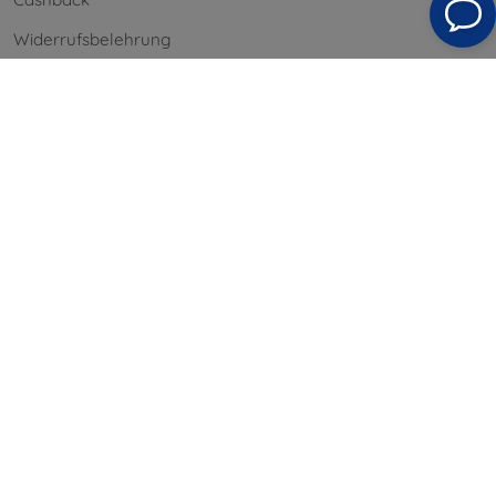
Widerrufsbelehrung
Reklamation
Kontakt
Information
Unsere Marken
Ihre Cookies
Datenschutz
Reklamationsordnung
Geschäftsbedingungen
Blog
Kontakt