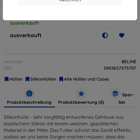
Warenkorb
ausverkauft
ausverkauft
Hersteller
BELINE
EAN
5903657575707
Hüllen
Silikonhüllen
Alle Hüllen und Cases
Spar-
Produktbeschreibung
Produktbewertung (0)
Set
Silikonhülle - sehr sorgfältig entworfenes Gehäuse aus
elastischem Silikon mit einem weichen, gepolsterten
Material in der Mitte. Das Futter schützt das Gerät effektiv,
sodass wir uns keine Sorgen machen müssen, dass das