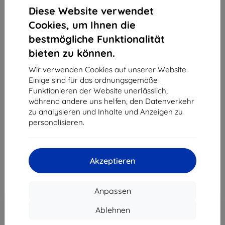
Diese Website verwendet
Cookies, um Ihnen die
bestmögliche Funktionalität
bieten zu können.
Wir verwenden Cookies auf unserer Website.
Einige sind für das ordnungsgemäße
Funktionieren der Website unerlässlich,
Hülle Huawei TPU Case P40 Lite transparent
während andere uns helfen, den Datenverkehr
51993984 (51993984)
zu analysieren und Inhalte und Anzeigen zu
personalisieren.
Geeignet für:
Huawei P40 Lite
12,90 €
11,61 €
Akzeptieren
ohne MWSt
9,76 €
Anpassen
In den
Rabatt mit Gutschein
-10%
Ablehnen
EXTRA10
Warenkorb