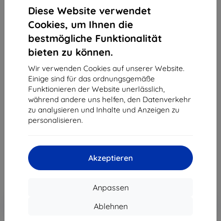
Diese Website verwendet
Cookies, um Ihnen die
bestmögliche Funktionalität
bieten zu können.
Wir verwenden Cookies auf unserer Website.
Einige sind für das ordnungsgemäße
Funktionieren der Website unerlässlich,
Hülle Huawei Silicone Case P30 red 51992848
während andere uns helfen, den Datenverkehr
(51992848)
zu analysieren und Inhalte und Anzeigen zu
personalisieren.
Geeignet für:
Huawei P30
22,90 €
20,61 €
Akzeptieren
ohne MWSt
17,32 €
Anpassen
In den
Rabatt mit Gutschein
-10%
Ablehnen
EXTRA10
Warenkorb