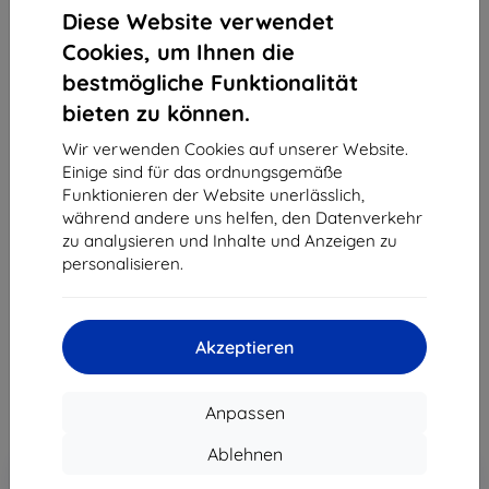
Diese Website verwendet
Cookies, um Ihnen die
bestmögliche Funktionalität
bieten zu können.
Wir verwenden Cookies auf unserer Website.
Einige sind für das ordnungsgemäße
Hülle Case Samsung EF-PG780TN
1x
Funktionieren der Website unerlässlich,
S20 FE G780 navy Silicone Cover
während andere uns helfen, den Datenverkehr
(EF-PG780TNEGEU)
zu analysieren und Inhalte und Anzeigen zu
personalisieren.
Geeignet für:
Samsung Galaxy S20 FE
Produktbeschreibung
27,91 €
Akzeptieren
25,12 €
Anpassen
ohne MWSt
21,11 €
Ablehnen
In den
Rabatt mit Gutschein
-10%
EXTRA10
Warenkorb