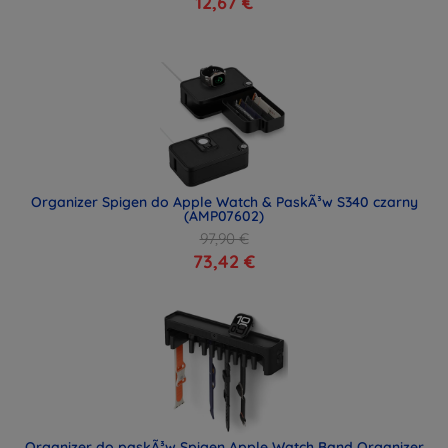
12,67 €
Organizer Spigen do Apple Watch & PaskÃ³w S340 czarny
(AMP07602)
97,90 €
73,42 €
Organizer do paskÃ³w Spigen Apple Watch Band Organizer