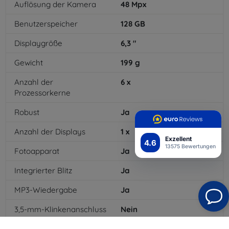
Auflösung der Kamera
48
Mpx
Benutzerspeicher
128
GB
Displaygröße
6,3
"
Gewicht
199
g
Anzahl der
6
x
Prozessorkerne
Robust
Ja
Anzahl der Displays
1
x
Exzellent
4.6
13575 Bewertungen
Fotoapparat
Ja
Integrierter Blitz
Ja
MP3-Wiedergabe
Ja
3,5-mm-Klinkenanschluss
Nein
NFC
Ja