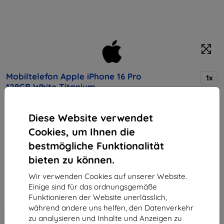
Mobiltelefon Apple iPhone 16 Pro
1x
128GB White Titanium
(MYNE3SX/A)
Diese Website verwendet
Kaufen Sie dieses Gerät und erhalten Sie
25%
Cookies, um Ihnen die
Rabatt
auf sämtliches Zubehör dafür!
bestmögliche Funktionalität
Endpreis
bieten zu können.
1.200,90 €
Wir verwenden Cookies auf unserer Website.
837,81 €
Einige sind für das ordnungsgemäße
Funktionieren der Website unerlässlich,
während andere uns helfen, den Datenverkehr
In den
Rabatt mit Gutschein
-10%
zu analysieren und Inhalte und Anzeigen zu
EXTRA10
Warenkorb