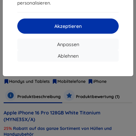
personalisieren.
ausverkauft
Akzeptieren
ausverkauft
Anpassen
Ablehnen
Hersteller
Apple
Produktnummer
MYNE3SX/A
EAN
195949771361
Handys und Tablets
Mobiltelefone
iPhone
Produktbeschreibung
Produktbewertung (1)
Apple iPhone 16 Pro 128GB White Titanium
(MYNE3SX/A)
25%
Rabatt auf das ganze Sortiment von Hüllen und
Handyzubehör