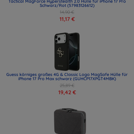
Tactical MagForce Hyperstealth 2.0 Hülle für iPhone 17 Pro
Schwarz/Rot (57983126612)
14,90 €
11,17 €
Guess körniges großes 4G & Classic Logo MagSafe Hülle für
iPhone 17 Pro Max schwarz (GUHCP17XPGT4MBK)
25,89 €
19,42 €