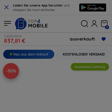
×
Laden Sie unsere App herunter
und
shoppen Sie noch einfacher.
0
1.200,90 €
ausverkauft
837,81 €
Neu aus dem Ankauf
KOSTENLOSER VERSAND
kostenlose Lieferung
-30%