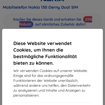
Mobiltelefon Nokia 130 čierny Dual SIM
Kaufen Sie dieses Gerät und erhalten Sie
25%
Rabatt
auf sämtliches Zubehör dafür!
31,90 €
28,71 €
Diese Website verwendet
Cookies, um Ihnen die
ohne MWSt
24,13 €
bestmögliche Funktionalität
In den
bieten zu können.
Rabatt mit Gutschein
-10%
EXTRA10
Warenkorb
Wir verwenden Cookies auf unserer Website.
Einige sind für das ordnungsgemäße
Funktionieren der Website unerlässlich,
ausverkauft
während andere uns helfen, den Datenverkehr
zu analysieren und Inhalte und Anzeigen zu
ausverkauft
personalisieren.