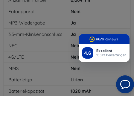
Anzahl der Farben
0,064
mil
Fotoapparat
Nein
MP3-Wiedergabe
Ja
3,5-mm-Klinkenanschluss
Ja
NFC
Nein
Exzellent
4.6
13573 Bewertungen
4G/LTE
Nein
MMS
Nein
Batterietyp
Li-ion
Batteriekapazität
1020
mAh
Standby-Zeit
624
hod
Bluetooth
Ja
WLAN
Nein