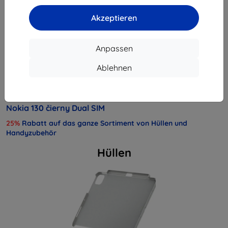
Hersteller
Nokia
Akzeptieren
Produktnummer
A00028518
EAN
6438409604606
Anpassen
Handys und Tablets
Mobiltelefone
Klassische Mobiltele
Ablehnen
Produktbeschreibung
Produktbewertung (0)
Nokia 130 čierny Dual SIM
25%
Rabatt auf das ganze Sortiment von Hüllen und
Handyzubehör
Hüllen