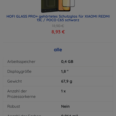
HOFI GLASS PRO+ gehärtetes Schutzglas für XIAOMI REDMI
13C / POCO C65 schwarz
11,90 €
8,93 €
alle
Arbeitsspeicher
0,4
GB
Displaygröße
1,8
"
Gewicht
67,9
g
Anzahl der
1
x
Prozessorkerne
Robust
Nein