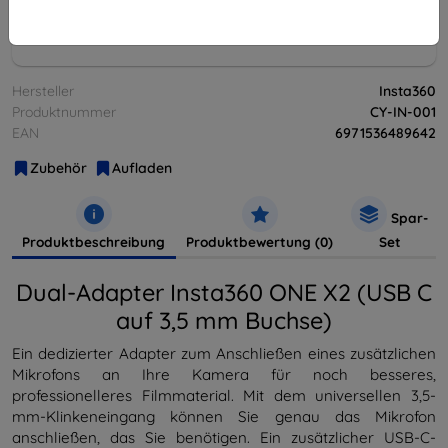
ausverkauft
Hersteller
Insta360
Produktnummer
CY-IN-001
EAN
6971536489642
Zubehör
Aufladen
Spar-
Produktbeschreibung
Produktbewertung (0)
Set
Dual-Adapter Insta360 ONE X2 (USB C
auf 3,5 mm Buchse)
Ein dedizierter Adapter zum Anschließen eines zusätzlichen
Mikrofons an Ihre Kamera für noch besseres,
professionelleres Filmmaterial. Mit dem universellen 3,5-
mm-Klinkeneingang können Sie genau das Mikrofon
anschließen, das Sie benötigen. Ein zusätzlicher USB-C-