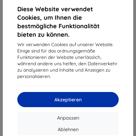
Diese Website verwendet
Insta360
Cookies, um Ihnen die
bestmögliche Funktionalität
Ladegerät Dual Adapter Insta360 ONE X2 (USB C
to jack 3.5 mm)
bieten zu können.
Geeignet für:
Insta360 One X2
Wir verwenden Cookies auf unserer Website.
Einige sind für das ordnungsgemäße
Produktbeschreibung
Funktionieren der Website unerlässlich,
63,90 €
während andere uns helfen, den Datenverkehr
57,51 €
zu analysieren und Inhalte und Anzeigen zu
personalisieren.
ohne MWSt
48,33 €
In den
Rabatt mit Gutschein
Akzeptieren
-10%
EXTRA10
Warenkorb
Anpassen
ausverkauft
Ablehnen