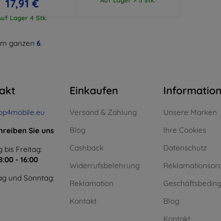
17,91 €
Auf Lager 4 Stk.
m ganzen
6
.
akt
Einkaufen
Informatio
op4mobile.eu
Versand & Zahlung
Unsere Marken
Blog
Ihre Cookies
hreiben Sie uns
Cashback
Datenschutz
 bis Freitag:
8:00 - 16:00
Widerrufsbelehrung
Reklamationsor
g und Sonntag:
Reklamation
Geschäftsbedin
Kontakt
Blog
Kontakt