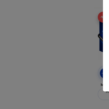
-10%
-10
3mk 
M