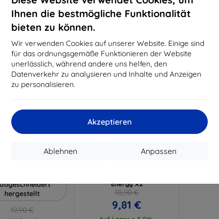
18,80 €
15,21 €
Ihnen die bestmögliche Funktionalität
Auf Lager 3 Stk.
Auf Lager > 5 Stk.
Auf L
bieten zu können.
-10%
Wir verwenden Cookies auf unserer Website. Einige sind
für das ordnungsgemäße Funktionieren der Website
unerlässlich, während andere uns helfen, den
Datenverkehr zu analysieren und Inhalte und Anzeigen
zu personalisieren.
Akzeptieren
Rabatt
Rabatt
%
-10%
mit
EXTRA10
mit
EXTRA10
Ablehnen
Anpassen
Gutschein
Gutschein
Hammer Schutzfolie
3mk FlexibleGlass Hybrid
Panzerglas für Hammer
aßgeschneidert
Energy X2
10,90 €
hergestellt
9,81 €
19,90 €
Auf Lager > 5 Stk.