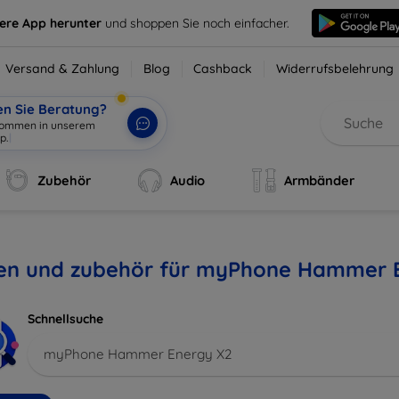
sere App herunter
und shoppen Sie noch einfacher.
Versand & Zahlung
Blog
Cashback
Widerrufsbelehrung
en Sie Beratung?
lkommen in unserem
p.
|
Zubehör
Audio
Armbänder
len und zubehör für myPhone Hammer 
Schnellsuche
myPhone Hammer Energy X2