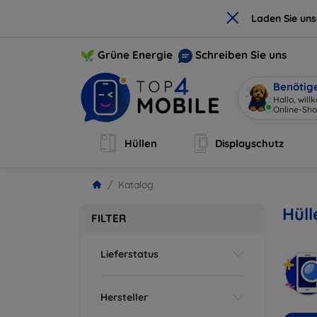
×
Laden Sie un
Grüne Energie
Schreiben Sie uns
Benötig
Hallo, wil
Online-Sho
Hüllen
Displayschutz
Katalog
Hül
FILTER
Lieferstatus
Hersteller