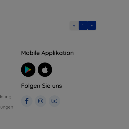
«
1
»
n
Mobile Applikation
Folgen Sie uns
dnung
gungen