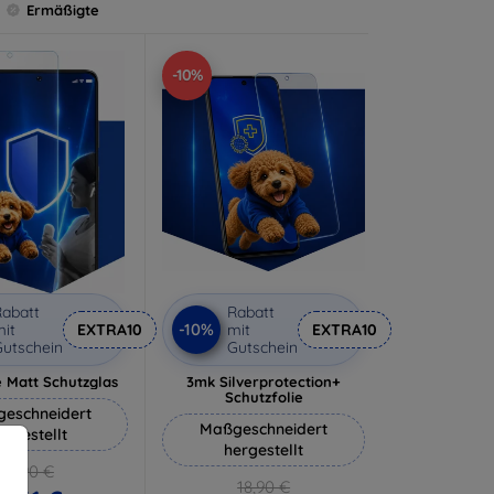
Ermäßigte
-10%
abatt
Rabatt
-10%
it
EXTRA10
mit
EXTRA10
utschein
Gutschein
 Matt Schutzglas
3mk Silverprotection+
Schutzfolie
eschneidert
Maßgeschneidert
ergestellt
hergestellt
12,90 €
18,90 €