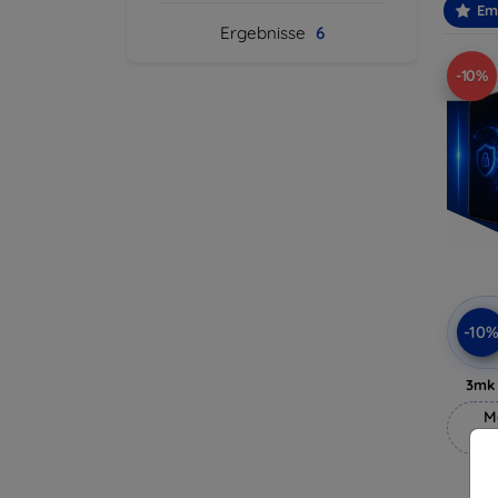
Em
Ergebnisse
6
-10%
-10
3mk 
M