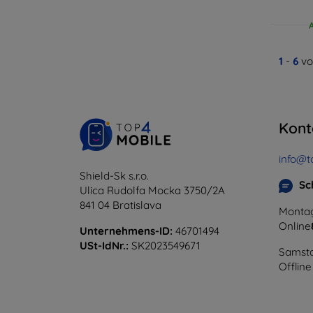
1
-
6
vo
Kont
info@t
Shield-Sk s.r.o.
Sc
Ulica Rudolfa Mocka 3750/2A
841 04 Bratislava
Montag
Online
Unternehmens-ID:
46701494
USt-IdNr.:
SK2023549671
Samsta
Offline