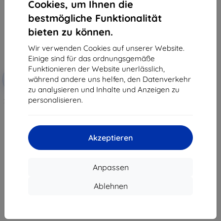
Cookies, um Ihnen die
bestmögliche Funktionalität
bieten zu können.
Wir verwenden Cookies auf unserer Website.
Einige sind für das ordnungsgemäße
Funktionieren der Website unerlässlich,
Rabatt
während andere uns helfen, den Datenverkehr
-10%
mit
EXTRA10
Gutschein
zu analysieren und Inhalte und Anzeigen zu
personalisieren.
3mk TechWrap Matte Schutzfolie
für mittleren Bildschirm Renault
Clio Techno TCe115 2025-
34,90 €
31,42 €
Akzeptieren
Auf Lager 1 Stk.
Anpassen
Ablehnen
1
-
7
vom ganzen
7
.