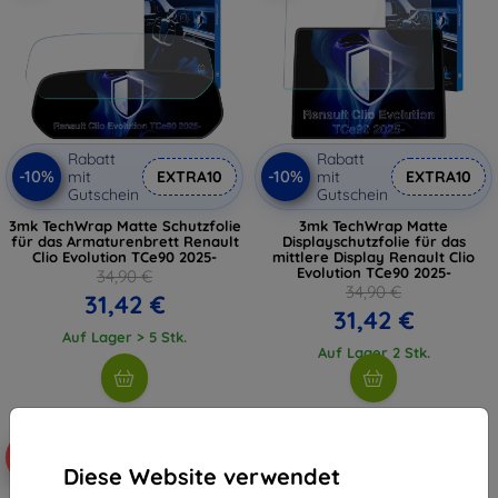
Rabatt
Rabatt
-10%
-10%
mit
EXTRA10
mit
EXTRA10
Gutschein
Gutschein
3mk TechWrap Matte Schutzfolie
3mk TechWrap Matte
für das Armaturenbrett Renault
Displayschutzfolie für das
Clio Evolution TCe90 2025-
mittlere Display Renault Clio
Evolution TCe90 2025-
34,90 €
34,90 €
31,42 €
31,42 €
Auf Lager > 5 Stk.
Auf Lager 2 Stk.
-10%
Diese Website verwendet