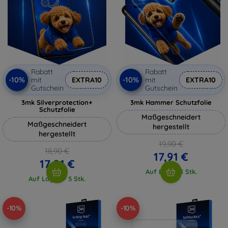
Rabatt
Rabatt
-10%
-10%
mit
EXTRA10
mit
EXTRA10
Gutschein
Gutschein
3mk Silverprotection+
3mk Hammer Schutzfolie
Schutzfolie
Maßgeschneidert
Maßgeschneidert
hergestellt
hergestellt
19,90 €
18,90 €
17,91 €
17,01 €
Auf Lager 3 Stk.
Auf Lager > 5 Stk.
-10%
-10%