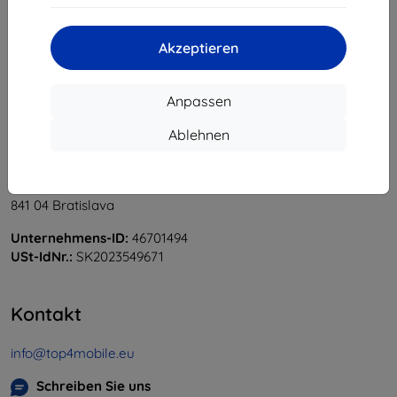
«
1
»
Akzeptieren
Anpassen
Ablehnen
Shield-Sk s.r.o.
Ulica Rudolfa Mocka 3750/2A
841 04 Bratislava
Unternehmens-ID:
46701494
USt-IdNr.:
SK2023549671
Kontakt
info@top4mobile.eu
Schreiben Sie uns