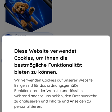
Rabatt
-10%
mit
EXTRA10
Gutschein
Diese Website verwendet
3mk Hammer Schutzfolie
Cookies, um Ihnen die
Maßgeschneidert
hergestellt
bestmögliche Funktionalität
bieten zu können.
19,90 €
17,91 €
Wir verwenden Cookies auf unserer Website.
Auf Lager 3 Stk.
Einige sind für das ordnungsgemäße
Funktionieren der Website unerlässlich,
während andere uns helfen, den Datenverkehr
zu analysieren und Inhalte und Anzeigen zu
personalisieren.
1
-
5
vom ganzen
5
.