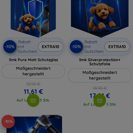
Rabatt
Rabatt
-10%
-10%
mit
EXTRA10
mit
EXTRA10
Gutschein
Gutschein
3mk Pure Matt Schutzglas
3mk Silverprotection+
Schutzfolie
Maßgeschneidert
Maßgeschneidert
hergestellt
hergestellt
12,90 €
18,90 €
11,61 €
17,01 €
Auf Lager > 5 Stk.
Auf Lager > 5 Stk.
-10%