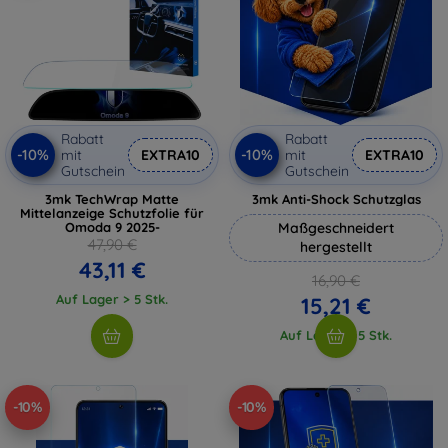
Rabatt
Rabatt
-10%
-10%
mit
EXTRA10
mit
EXTRA10
Gutschein
Gutschein
3mk TechWrap Matte
3mk Anti-Shock Schutzglas
Mittelanzeige Schutzfolie für
Omoda 9 2025-
Maßgeschneidert
47,90 €
hergestellt
43,11 €
16,90 €
Auf Lager > 5 Stk.
15,21 €
Auf Lager > 5 Stk.
-10%
-10%