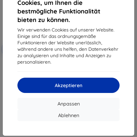
Cookies, um Ihnen die
bestmögliche Funktionalität
bieten zu können.
Wir verwenden Cookies auf unserer Website.
Einige sind für das ordnungsgemäße
Funktionieren der Website unerlässlich,
Rabatt
während andere uns helfen, den Datenverkehr
-10%
mit
EXTRA10
Gutschein
zu analysieren und Inhalte und Anzeigen zu
personalisieren.
3mk TechWrap Matte
Mittelanzeige Schutzfolie für
Dacia Bigster Journey 2025
34,90 €
31,42 €
Akzeptieren
Auf Lager 3 Stk.
Anpassen
Ablehnen
1
-
7
vom ganzen
7
.