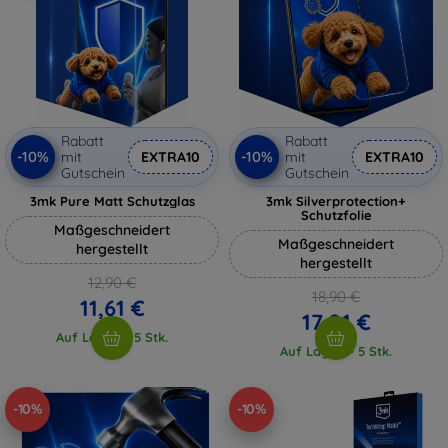
Rabatt
Rabatt
-10%
-10%
mit
EXTRA10
mit
EXTRA10
Gutschein
Gutschein
3mk Pure Matt Schutzglas
3mk Silverprotection+
Schutzfolie
Maßgeschneidert
Maßgeschneidert
hergestellt
hergestellt
12,90 €
18,90 €
11,61 €
17,01 €
Auf Lager > 5 Stk.
Auf Lager > 5 Stk.
-10%
-10%