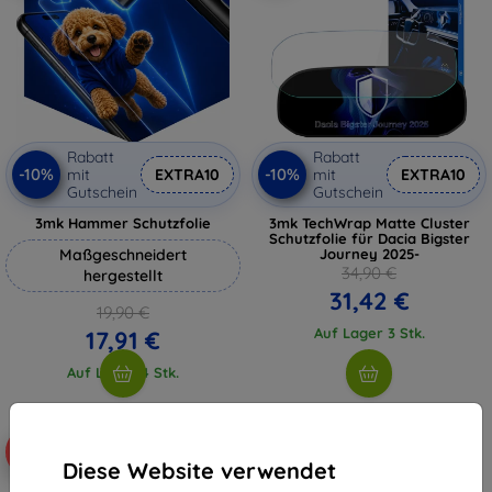
Rabatt
Rabatt
-10%
-10%
mit
EXTRA10
mit
EXTRA10
Gutschein
Gutschein
3mk Hammer Schutzfolie
3mk TechWrap Matte Cluster
Schutzfolie für Dacia Bigster
Maßgeschneidert
Journey 2025-
34,90 €
hergestellt
31,42 €
19,90 €
Auf Lager 3 Stk.
17,91 €
Auf Lager 4 Stk.
-10%
Diese Website verwendet