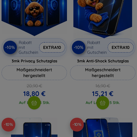
Rabatt
Rabatt
-10%
-10%
mit
EXTRA10
mit
EXTRA10
Gutschein
Gutschein
3mk Privacy Schutzglas
3mk Anti-Shock Schutzglas
Maßgeschneidert
Maßgeschneidert
hergestellt
hergestellt
20,90 €
16,90 €
18,80 €
15,21 €
Auf Lager 3 Stk.
Auf Lager > 5 Stk.
-10%
-10%